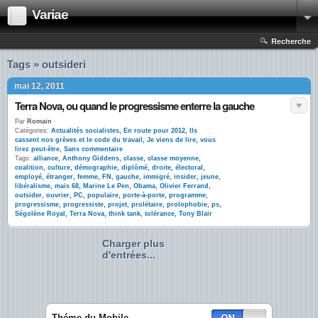
Variae
Recherche
Tags » outsideri
mai 12, 2011
Terra Nova, ou quand le progressisme enterre la gauche
Par
Romain
Catégories:
Actualités socialistes
,
En route pour 2012
,
Ils
cassent nos grèves et le code du travail
,
Je viens de lire, vous
lirez peut-être
,
Sans commentaire
Tags:
alliance
,
Anthony Giddens
,
classe
,
classe moyenne
,
coalition
,
culture
,
démographie
,
diplômé
,
droite
,
électoral
,
employé
,
étranger
,
femme
,
FN
,
gauche
,
immigré
,
insider
,
jeune
,
libéralisme
,
mais 68
,
Marine Le Pen
,
Obama
,
Olivier Ferrand
,
outsider
,
ouvrier
,
PC
,
populaire
,
porte-à-porte
,
programme
,
progressisme
,
progressiste
,
projet
,
prolétaire
,
prolophobie
,
ps
,
Ségolène Royal
,
Terra Nova
,
think tank
,
tolérance
,
Tony Blair
Charger plus
d'entrées...
Théme du Mobile