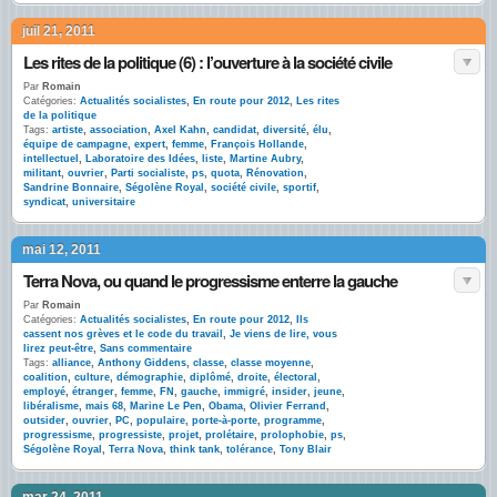
juil 21, 2011
Les rites de la politique (6) : l’ouverture à la société civile
Par
Romain
Catégories:
Actualités socialistes
,
En route pour 2012
,
Les rites
de la politique
Tags:
artiste
,
association
,
Axel Kahn
,
candidat
,
diversité
,
élu
,
équipe de campagne
,
expert
,
femme
,
François Hollande
,
intellectuel
,
Laboratoire des Idées
,
liste
,
Martine Aubry
,
militant
,
ouvrier
,
Parti socialiste
,
ps
,
quota
,
Rénovation
,
Sandrine Bonnaire
,
Ségolène Royal
,
société civile
,
sportif
,
syndicat
,
universitaire
mai 12, 2011
Terra Nova, ou quand le progressisme enterre la gauche
Par
Romain
Catégories:
Actualités socialistes
,
En route pour 2012
,
Ils
cassent nos grèves et le code du travail
,
Je viens de lire, vous
lirez peut-être
,
Sans commentaire
Tags:
alliance
,
Anthony Giddens
,
classe
,
classe moyenne
,
coalition
,
culture
,
démographie
,
diplômé
,
droite
,
électoral
,
employé
,
étranger
,
femme
,
FN
,
gauche
,
immigré
,
insider
,
jeune
,
libéralisme
,
mais 68
,
Marine Le Pen
,
Obama
,
Olivier Ferrand
,
outsider
,
ouvrier
,
PC
,
populaire
,
porte-à-porte
,
programme
,
progressisme
,
progressiste
,
projet
,
prolétaire
,
prolophobie
,
ps
,
Ségolène Royal
,
Terra Nova
,
think tank
,
tolérance
,
Tony Blair