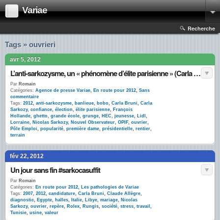
Variae
Recherche
Tags » ouvrieri
avr 5, 2012
L’anti-sarkozysme, un « phénomène d’élite parisienne » (Carla Bruni) : l’OPIF confirme
Par
Romain
Catégories:
Agence de presse Variae
,
En route pour 2012
,
Sans
commentaire
Tags:
2012
,
anti-sarkozysme
,
banlieue
,
bobo
,
Carla Bruni
,
Carla
Sarkozy
,
confiance
,
élection
,
élite parisienne
,
François
Hollande
,
ghetto
,
grande école
,
grunge
,
HEC
,
jeunesse
,
Lidl
,
Lorraine
,
Nicolas Sarkozy
,
Nouvel Observateur
,
OPIF
,
ouvrier
,
Pôle Emploi
,
popularité
,
première dame
,
présidentielle
,
rentier
,
terrain
fév 22, 2012
Un jour sans fin #sarkocasuffit
Par
Romain
Catégories:
En route pour 2012
,
Les pathologies de Variae
Tags:
2007
,
2012
,
candidature
,
Carla Bruni
,
Claude Allègre
,
diagnostic
,
Egypte
,
halles
,
Italie
,
Libye
,
mariage
,
Nicolas
Sarkozy
,
ouvrier
,
repère
,
Rolex
,
Rungis
,
société
,
stress
,
travail
,
Tunisie
,
usine
,
valeur