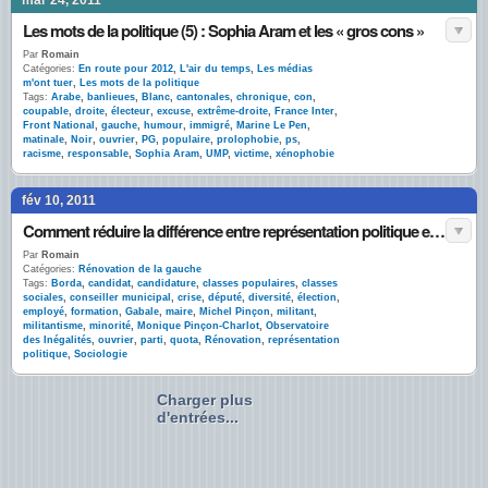
mar 24, 2011
Les mots de la politique (5) : Sophia Aram et les « gros cons »
Par
Romain
Catégories:
En route pour 2012
,
L'air du temps
,
Les médias
m'ont tuer
,
Les mots de la politique
Tags:
Arabe
,
banlieues
,
Blanc
,
cantonales
,
chronique
,
con
,
coupable
,
droite
,
électeur
,
excuse
,
extrême-droite
,
France Inter
,
Front National
,
gauche
,
humour
,
immigré
,
Marine Le Pen
,
matinale
,
Noir
,
ouvrier
,
PG
,
populaire
,
prolophobie
,
ps
,
racisme
,
responsable
,
Sophia Aram
,
UMP
,
victime
,
xénophobie
fév 10, 2011
Comment réduire la différence entre représentation politique et population – réponse à Gabale
Par
Romain
Catégories:
Rénovation de la gauche
Tags:
Borda
,
candidat
,
candidature
,
classes populaires
,
classes
sociales
,
conseiller municipal
,
crise
,
député
,
diversité
,
élection
,
employé
,
formation
,
Gabale
,
maire
,
Michel Pinçon
,
militant
,
militantisme
,
minorité
,
Monique Pinçon-Charlot
,
Observatoire
des Inégalités
,
ouvrier
,
parti
,
quota
,
Rénovation
,
représentation
politique
,
Sociologie
Charger plus
d'entrées...