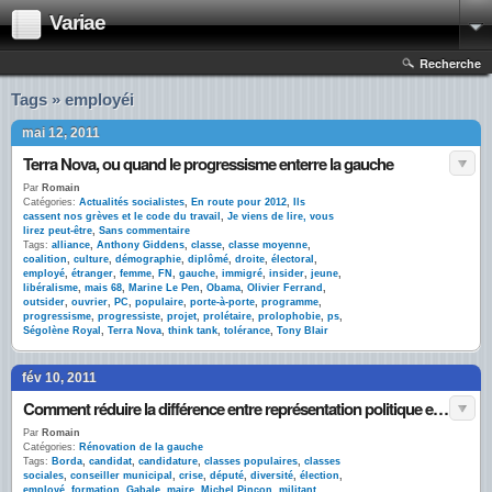
Variae
Recherche
Tags » employéi
mai 12, 2011
Terra Nova, ou quand le progressisme enterre la gauche
Par
Romain
Catégories:
Actualités socialistes
,
En route pour 2012
,
Ils
cassent nos grèves et le code du travail
,
Je viens de lire, vous
lirez peut-être
,
Sans commentaire
Tags:
alliance
,
Anthony Giddens
,
classe
,
classe moyenne
,
coalition
,
culture
,
démographie
,
diplômé
,
droite
,
électoral
,
employé
,
étranger
,
femme
,
FN
,
gauche
,
immigré
,
insider
,
jeune
,
libéralisme
,
mais 68
,
Marine Le Pen
,
Obama
,
Olivier Ferrand
,
outsider
,
ouvrier
,
PC
,
populaire
,
porte-à-porte
,
programme
,
progressisme
,
progressiste
,
projet
,
prolétaire
,
prolophobie
,
ps
,
Ségolène Royal
,
Terra Nova
,
think tank
,
tolérance
,
Tony Blair
fév 10, 2011
Comment réduire la différence entre représentation politique et population – réponse à Gabale
Par
Romain
Catégories:
Rénovation de la gauche
Tags:
Borda
,
candidat
,
candidature
,
classes populaires
,
classes
sociales
,
conseiller municipal
,
crise
,
député
,
diversité
,
élection
,
employé
,
formation
,
Gabale
,
maire
,
Michel Pinçon
,
militant
,