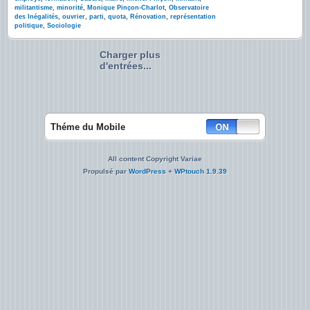
militantisme
,
minorité
,
Monique Pinçon-Charlot
,
Observatoire
des Inégalités
,
ouvrier
,
parti
,
quota
,
Rénovation
,
représentation
politique
,
Sociologie
Charger plus
d'entrées...
Théme du Mobile
All content Copyright Variae
Propulsé par
WordPress
+
WPtouch 1.9.39