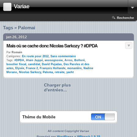
Variae
Recherche
Tags » Palomai
jan 26, 2012
Mais où se cache donc Nicolas Sarkozy ? #DPDA
Par
Romain
Catégories:
En route pour 2012
,
Sans commentaire
Tags:
#DPDA
,
Alain Juppé
,
anosognosie
,
Arros
,
Bolloré
,
bouclier fiscal
,
candidat
,
David Pujadas
,
Des Paroles et des
actes
,
Elysée
,
France 2
,
François Hollande
,
monastère
,
Nadine
Morano
,
Nicolas Sarkozy
,
Paloma
,
retraite
,
yacht
Charger plus
d'entrées...
Théme du Mobile
All content Copyright Variae
Propulsé par
WordPress
+
WPtouch 1.9.39