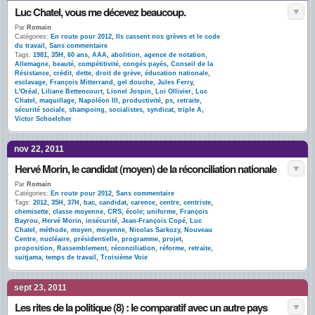
Luc Chatel, vous me décevez beaucoup.
Par
Romain
Catégories:
En route pour 2012
,
Ils cassent nos grèves et le code
du travail
,
Sans commentaire
Tags:
1981
,
35H
,
60 ans
,
AAA
,
abolition
,
agence de notation
,
Allemagne
,
beauté
,
compétitivité
,
congés payés
,
Conseil de la
Résistance
,
crédit
,
dette
,
droit de grève
,
éducation nationale
,
esclavage
,
François Mitterrand
,
gel douche
,
Jules Ferry
,
L'Oréal
,
Liliane Bettencourt
,
Lionel Jospin
,
Loi Ollivier
,
Luc
Chatel
,
maquillage
,
Napoléon III
,
productivité
,
ps
,
retraite
,
sécurité sociale
,
shampoing
,
socialistes
,
syndicat
,
triple A
,
Victor Schoelcher
nov 22, 2011
Hervé Morin, le candidat (moyen) de la réconciliation nationale
Par
Romain
Catégories:
En route pour 2012
,
Sans commentaire
Tags:
2012
,
35H
,
37H
,
bac
,
candidat
,
carence
,
centre
,
centriste
,
chemisette
,
classe moyenne
,
CRS
,
école; uniforme
,
François
Bayrou
,
Hervé Morin
,
insécurité
,
Jean-François Copé
,
Luc
Chatel
,
méthode
,
moyen
,
moyenne
,
Nicolas Sarkozy
,
Nouveau
Centre
,
nucléaire
,
présidentielle
,
programme
,
projet
,
proposition
,
Rassemblement
,
réconciliation
,
réforme
,
retraite
,
suitjama
,
temps de travail
,
Troisième Voie
sept 23, 2011
Les rites de la politique (8) : le comparatif avec un autre pays