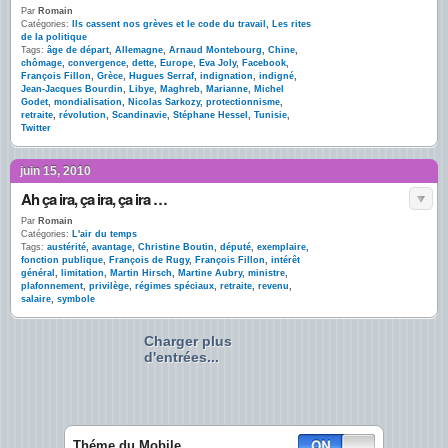
Par
Romain
Catégories:
Ils cassent nos grèves et le code du travail
,
Les rites
de la politique
Tags:
âge de départ
,
Allemagne
,
Arnaud Montebourg
,
Chine
,
chômage
,
convergence
,
dette
,
Europe
,
Eva Joly
,
Facebook
,
François Fillon
,
Grèce
,
Hugues Serraf
,
indignation
,
indigné
,
Jean-Jacques Bourdin
,
Libye
,
Maghreb
,
Marianne
,
Michel
Godet
,
mondialisation
,
Nicolas Sarkozy
,
protectionnisme
,
retraite
,
révolution
,
Scandinavie
,
Stéphane Hessel
,
Tunisie
,
Twitter
juin 15, 2010
Ah ça ira, ça ira, ça ira …
Par
Romain
Catégories:
L'air du temps
Tags:
austérité
,
avantage
,
Christine Boutin
,
député
,
exemplaire
,
fonction publique
,
François de Rugy
,
François Fillon
,
intérêt
général
,
limitation
,
Martin Hirsch
,
Martine Aubry
,
ministre
,
plafonnement
,
privilège
,
régimes spéciaux
,
retraite
,
revenu
,
salaire
,
symbole
Charger plus
d'entrées...
Théme du Mobile