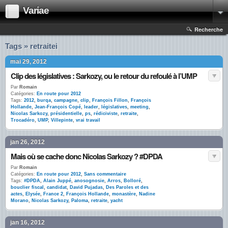
Variae
Recherche
Tags » retraitei
mai 29, 2012
Clip des législatives : Sarkozy, ou le retour du refoulé à l’UMP
Par
Romain
Catégories:
En route pour 2012
Tags:
2012
,
burqa
,
campagne
,
clip
,
François Fillon
,
François
Hollande
,
Jean-François Copé
,
leader
,
législatives
,
meeting
,
Nicolas Sarkozy
,
présidentielle
,
ps
,
rédiciviste
,
retraite
,
Trocadéro
,
UMP
,
Villepinte
,
vrai travail
jan 26, 2012
Mais où se cache donc Nicolas Sarkozy ? #DPDA
Par
Romain
Catégories:
En route pour 2012
,
Sans commentaire
Tags:
#DPDA
,
Alain Juppé
,
anosognosie
,
Arros
,
Bolloré
,
bouclier fiscal
,
candidat
,
David Pujadas
,
Des Paroles et des
actes
,
Elysée
,
France 2
,
François Hollande
,
monastère
,
Nadine
Morano
,
Nicolas Sarkozy
,
Paloma
,
retraite
,
yacht
jan 16, 2012