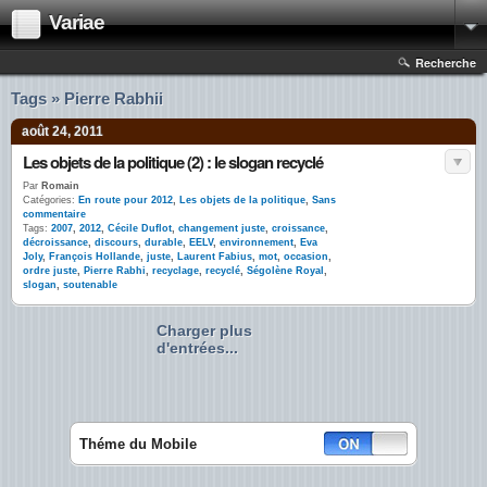
Variae
Recherche
Tags » Pierre Rabhii
août 24, 2011
Les objets de la politique (2) : le slogan recyclé
Par
Romain
Catégories:
En route pour 2012
,
Les objets de la politique
,
Sans
commentaire
Tags:
2007
,
2012
,
Cécile Duflot
,
changement juste
,
croissance
,
décroissance
,
discours
,
durable
,
EELV
,
environnement
,
Eva
Joly
,
François Hollande
,
juste
,
Laurent Fabius
,
mot
,
occasion
,
ordre juste
,
Pierre Rabhi
,
recyclage
,
recyclé
,
Ségolène Royal
,
slogan
,
soutenable
Charger plus
d'entrées...
Théme du Mobile