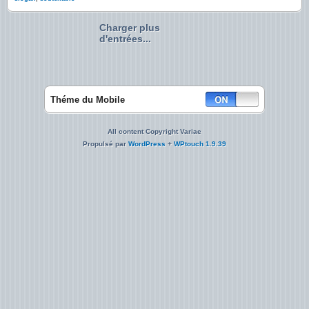
Charger plus
d'entrées...
Théme du Mobile
All content Copyright Variae
Propulsé par
WordPress
+
WPtouch 1.9.39