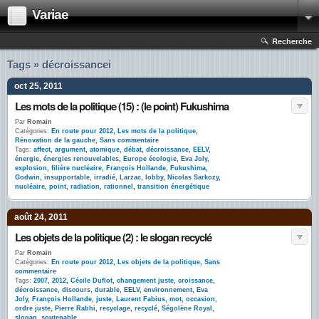
Variae
Recherche
Tags » décroissancei
oct 25, 2011
Les mots de la politique (15) : (le point) Fukushima
Par
Romain
Catégories:
En route pour 2012
,
Les mots de la politique
,
Rénovation de la gauche
,
Sans commentaire
Tags:
affect
,
argument
,
atomique
,
débat
,
décroissance
,
EELV
,
énergie
,
énergies renouvelables
,
Europe écologie
,
Eva Joly
,
explosion
,
filière nucléaire
,
François Hollande
,
Fukushima
,
Godwin
,
insupportable
,
irradié
,
Larzac
,
lobby
,
Nicolas Sarkozy
,
nucléaire
,
point
,
radiation
,
rationnel
,
transition énergétique
août 24, 2011
Les objets de la politique (2) : le slogan recyclé
Par
Romain
Catégories:
En route pour 2012
,
Les objets de la politique
,
Sans
commentaire
Tags:
2007
,
2012
,
Cécile Duflot
,
changement juste
,
croissance
,
décroissance
,
discours
,
durable
,
EELV
,
environnement
,
Eva
Joly
,
François Hollande
,
juste
,
Laurent Fabius
,
mot
,
occasion
,
ordre juste
,
Pierre Rabhi
,
recyclage
,
recyclé
,
Ségolène Royal
,
slogan
,
soutenable