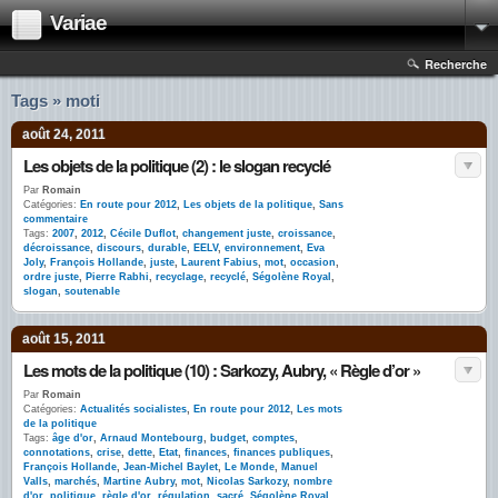
Variae
Recherche
Tags » moti
août 24, 2011
Les objets de la politique (2) : le slogan recyclé
Par
Romain
Catégories:
En route pour 2012
,
Les objets de la politique
,
Sans
commentaire
Tags:
2007
,
2012
,
Cécile Duflot
,
changement juste
,
croissance
,
décroissance
,
discours
,
durable
,
EELV
,
environnement
,
Eva
Joly
,
François Hollande
,
juste
,
Laurent Fabius
,
mot
,
occasion
,
ordre juste
,
Pierre Rabhi
,
recyclage
,
recyclé
,
Ségolène Royal
,
slogan
,
soutenable
août 15, 2011
Les mots de la politique (10) : Sarkozy, Aubry, « Règle d’or »
Par
Romain
Catégories:
Actualités socialistes
,
En route pour 2012
,
Les mots
de la politique
Tags:
âge d'or
,
Arnaud Montebourg
,
budget
,
comptes
,
connotations
,
crise
,
dette
,
Etat
,
finances
,
finances publiques
,
François Hollande
,
Jean-Michel Baylet
,
Le Monde
,
Manuel
Valls
,
marchés
,
Martine Aubry
,
mot
,
Nicolas Sarkozy
,
nombre
d'or
,
politique
,
règle d'or
,
régulation
,
sacré
,
Ségolène Royal
,