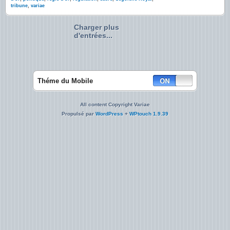
tribune
,
variae
Charger plus
d'entrées...
Théme du Mobile
All content Copyright Variae
Propulsé par
WordPress
+
WPtouch 1.9.39