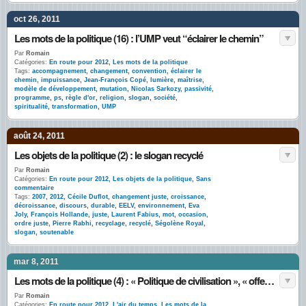
oct 26, 2011
Les mots de la politique (16) : l’UMP veut “éclairer le chemin”
Par
Romain
Catégories:
En route pour 2012
,
Les mots de la politique
Tags:
accompagnement
,
changement
,
convention
,
éclairer le
chemin
,
impuissance
,
Jean-François Copé
,
lumière
,
maîtrise
,
modèle de développement
,
mutation
,
Nicolas Sarkozy
,
passivité
,
programme
,
ps
,
règle d'or
,
religion
,
slogan
,
société
,
spiritualité
,
transformation
,
UMP
août 24, 2011
Les objets de la politique (2) : le slogan recyclé
Par
Romain
Catégories:
En route pour 2012
,
Les objets de la politique
,
Sans
commentaire
Tags:
2007
,
2012
,
Cécile Duflot
,
changement juste
,
croissance
,
décroissance
,
discours
,
durable
,
EELV
,
environnement
,
Eva
Joly
,
François Hollande
,
juste
,
Laurent Fabius
,
mot
,
occasion
,
ordre juste
,
Pierre Rabhi
,
recyclage
,
recyclé
,
Ségolène Royal
,
slogan
,
soutenable
mar 8, 2011
Les mots de la politique (4) : « Politique de civilisation », « offensive de civilisation », Front National
Par
Romain
Catégories:
En route pour 2012
,
L'air du temps
,
Les mots de la