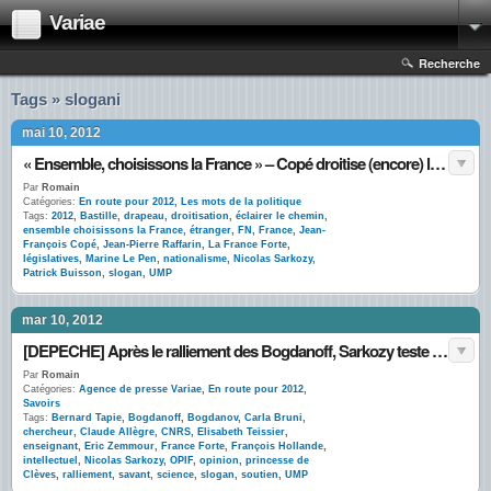
Variae
Recherche
Tags » slogani
mai 10, 2012
« Ensemble, choisissons la France » – Copé droitise (encore) l’UMP
Par
Romain
Catégories:
En route pour 2012
,
Les mots de la politique
Tags:
2012
,
Bastille
,
drapeau
,
droitisation
,
éclairer le chemin
,
ensemble choisissons la France
,
étranger
,
FN
,
France
,
Jean-
François Copé
,
Jean-Pierre Raffarin
,
La France Forte
,
législatives
,
Marine Le Pen
,
nationalisme
,
Nicolas Sarkozy
,
Patrick Buisson
,
slogan
,
UMP
mar 10, 2012
[DEPECHE] Après le ralliement des Bogdanoff, Sarkozy teste « la science forte »
Par
Romain
Catégories:
Agence de presse Variae
,
En route pour 2012
,
Savoirs
Tags:
Bernard Tapie
,
Bogdanoff
,
Bogdanov
,
Carla Bruni
,
chercheur
,
Claude Allègre
,
CNRS
,
Elisabeth Teissier
,
enseignant
,
Eric Zemmour
,
France Forte
,
François Hollande
,
intellectuel
,
Nicolas Sarkozy
,
OPIF
,
opinion
,
princesse de
Clèves
,
ralliement
,
savant
,
science
,
slogan
,
soutien
,
UMP