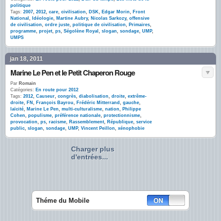
politique
Tags:
2007
,
2012
,
care
,
civilisation
,
DSK
,
Edgar Morin
,
Front
National
,
Idéologie
,
Martine Aubry
,
Nicolas Sarkozy
,
offensive
de civilisation
,
ordre juste
,
politique de civilisation
,
Primaires
,
programme
,
projet
,
ps
,
Ségolène Royal
,
slogan
,
sondage
,
UMP
,
UMPS
jan 18, 2011
Marine Le Pen et le Petit Chaperon Rouge
Par
Romain
Catégories:
En route pour 2012
Tags:
2012
,
Causeur
,
congrès
,
diabolisation
,
droite
,
extrême-
droite
,
FN
,
François Bayrou
,
Frédéric Mitterrand
,
gauche
,
laïcité
,
Marine Le Pen
,
multi-culturalisme
,
nation
,
Philippe
Cohen
,
populisme
,
préférence nationale
,
protectionnisme
,
provocation
,
ps
,
racisme
,
Rassemblement
,
République
,
service
public
,
slogan
,
sondage
,
UMP
,
Vincent Peillon
,
xénophobie
Charger plus
d'entrées...
Théme du Mobile