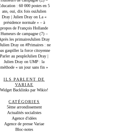
Education : 60 000 postes en 5
ans, oui, dix fois ouiJulien
Dray | Julien Dray
on
La «
présidence normale » – à
propos de François Hollande
Humeurs de campagne (7) –
Après les primairesJulien Dray
 Julien Dray
on
#Primaires : ne
as gaspiller la force citoyenne
Parler au peupleJulien Dray |
Julien Dray
on
UMP : la
méthode « un jour sans fin »
ILS PARLENT DE
VARIAE
Widget Backlinks par Wikio!
CATÉGORIES
5ème arrondissement
Actualités socialistes
Agence d'idées
Agence de presse Variae
Bloc-notes