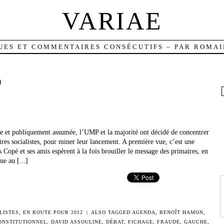
VARIAE
UES ET COMMENTAIRES CONSÉCUTIFS – PAR ROMAI
n
e et publiquement assumée, l’UMP et la majorité ont décidé de concentrer
aires socialistes, pour miner leur lancement. A première vue, c’est une
s Copé et ses amis espèrent à la fois brouiller le message des primaires, en
ue au [...]
LISTES
,
EN ROUTE POUR 2012
|
ALSO TAGGED
AGENDA
,
BENOÎT HAMON
,
ONSTITUTIONNEL
,
DAVID ASSOULINE
,
DÉBAT
,
FICHAGE
,
FRAUDE
,
GAUCHE
,