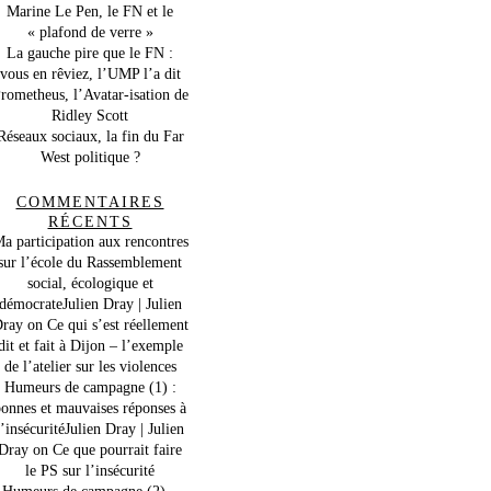
Marine Le Pen, le FN et le
« plafond de verre »
La gauche pire que le FN :
vous en rêviez, l’UMP l’a dit
rometheus, l’Avatar-isation de
Ridley Scott
Réseaux sociaux, la fin du Far
West politique ?
COMMENTAIRES
RÉCENTS
a participation aux rencontres
sur l’école du Rassemblement
social, écologique et
démocrateJulien Dray | Julien
ray
on
Ce qui s’est réellement
dit et fait à Dijon – l’exemple
de l’atelier sur les violences
Humeurs de campagne (1) :
onnes et mauvaises réponses à
l’insécuritéJulien Dray | Julien
Dray
on
Ce que pourrait faire
le PS sur l’insécurité
Humeurs de campagne (2) –