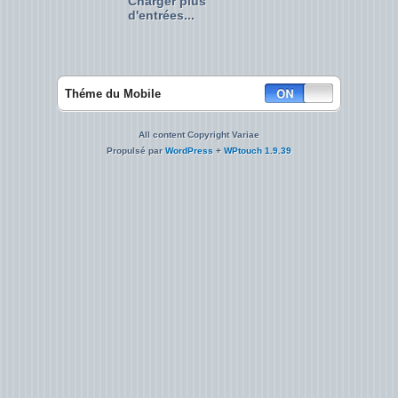
Charger plus
d'entrées...
Théme du Mobile
All content Copyright Variae
Propulsé par
WordPress
+
WPtouch 1.9.39