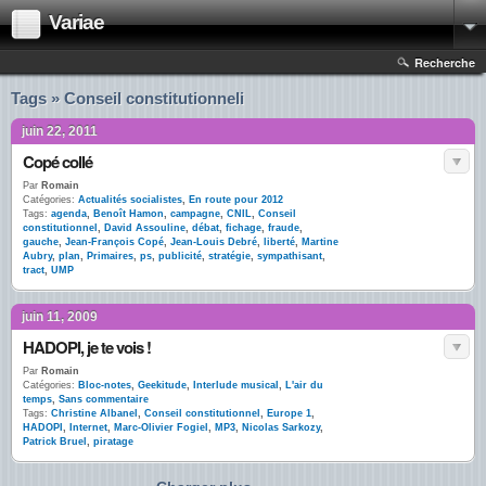
Variae
Recherche
Tags » Conseil constitutionneli
juin 22, 2011
Copé collé
Par
Romain
Catégories:
Actualités socialistes
,
En route pour 2012
Tags:
agenda
,
Benoît Hamon
,
campagne
,
CNIL
,
Conseil
constitutionnel
,
David Assouline
,
débat
,
fichage
,
fraude
,
gauche
,
Jean-François Copé
,
Jean-Louis Debré
,
liberté
,
Martine
Aubry
,
plan
,
Primaires
,
ps
,
publicité
,
stratégie
,
sympathisant
,
tract
,
UMP
juin 11, 2009
HADOPI, je te vois !
Par
Romain
Catégories:
Bloc-notes
,
Geekitude
,
Interlude musical
,
L'air du
temps
,
Sans commentaire
Tags:
Christine Albanel
,
Conseil constitutionnel
,
Europe 1
,
HADOPI
,
Internet
,
Marc-Olivier Fogiel
,
MP3
,
Nicolas Sarkozy
,
Patrick Bruel
,
piratage