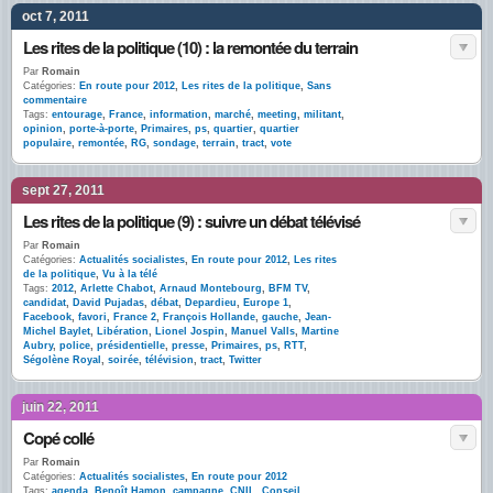
oct 7, 2011
Les rites de la politique (10) : la remontée du terrain
Par
Romain
Catégories:
En route pour 2012
,
Les rites de la politique
,
Sans
commentaire
Tags:
entourage
,
France
,
information
,
marché
,
meeting
,
militant
,
opinion
,
porte-à-porte
,
Primaires
,
ps
,
quartier
,
quartier
populaire
,
remontée
,
RG
,
sondage
,
terrain
,
tract
,
vote
sept 27, 2011
Les rites de la politique (9) : suivre un débat télévisé
Par
Romain
Catégories:
Actualités socialistes
,
En route pour 2012
,
Les rites
de la politique
,
Vu à la télé
Tags:
2012
,
Arlette Chabot
,
Arnaud Montebourg
,
BFM TV
,
candidat
,
David Pujadas
,
débat
,
Depardieu
,
Europe 1
,
Facebook
,
favori
,
France 2
,
François Hollande
,
gauche
,
Jean-
Michel Baylet
,
Libération
,
Lionel Jospin
,
Manuel Valls
,
Martine
Aubry
,
police
,
présidentielle
,
presse
,
Primaires
,
ps
,
RTT
,
Ségolène Royal
,
soirée
,
télévision
,
tract
,
Twitter
juin 22, 2011
Copé collé
Par
Romain
Catégories:
Actualités socialistes
,
En route pour 2012
Tags:
agenda
,
Benoît Hamon
,
campagne
,
CNIL
,
Conseil