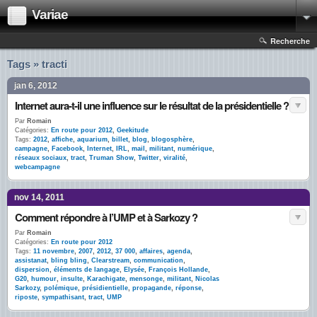
Variae
Recherche
Tags » tracti
jan 6, 2012
Internet aura-t-il une influence sur le résultat de la présidentielle ?
Par
Romain
Catégories:
En route pour 2012
,
Geekitude
Tags:
2012
,
affiche
,
aquarium
,
billet
,
blog
,
blogosphère
,
campagne
,
Facebook
,
Internet
,
IRL
,
mail
,
militant
,
numérique
,
réseaux sociaux
,
tract
,
Truman Show
,
Twitter
,
viralité
,
webcampagne
nov 14, 2011
Comment répondre à l’UMP et à Sarkozy ?
Par
Romain
Catégories:
En route pour 2012
Tags:
11 novembre
,
2007
,
2012
,
37 000
,
affaires
,
agenda
,
assistanat
,
bling bling
,
Clearstream
,
communication
,
dispersion
,
éléments de langage
,
Elysée
,
François Hollande
,
G20
,
humour
,
insulte
,
Karachigate
,
mensonge
,
militant
,
Nicolas
Sarkozy
,
polémique
,
présidientielle
,
propagande
,
réponse
,
riposte
,
sympathisant
,
tract
,
UMP