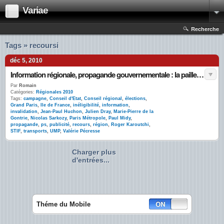
Variae
Recherche
Tags » recoursi
déc 5, 2010
Information régionale, propagande gouvernementale : la paille et la poutre ?
Par
Romain
Catégories:
Régionales 2010
Tags:
campagne
,
Conseil d'Etat
,
Conseil régional
,
élections
,
Grand Paris
,
Ile de France
,
inéligibilité
,
information
,
invalidation
,
Jean-Paul Huchon
,
Julien Dray
,
Marie-Pierre de la
Gontrie
,
Nicolas Sarkozy
,
Paris Métropole
,
Paul Midy
,
propagande
,
ps
,
publicité
,
recours
,
région
,
Roger Karoutchi
,
STIF
,
transports
,
UMP
,
Valérie Pécresse
Charger plus
d'entrées...
Théme du Mobile