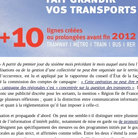
 «
A partir du premier jour du sixième mois précédant le mois auquel aura lieu 
isations ou de la gestion d’une collectivité ne peut être organisée sur le territoi
’occurrence, est lu et appliqué par le rapporteur du conseil d’État de la fa
ché la commission des comptes de campagne :
«
Cette opération ne peut être 
a campagne des régionales s’est «
concentrée sur la question des transports
»
.
t donc une publicité discrète pour les sortants, la mention « Région Ile de Franc
age plusieurs réflexions ; quant à la distinction entre communication informati
 et quant à la réglementation qu’il faut imposer à celle-ci.
mation et propagande d’abord. On peut me semble-t-il distinguer entre plusieur
t de l’information d’intérêt public, notamment de mise en garde ou
de promoti
 désignent pas spécifiquement des mesures ou des programmes initiés par le go
rales au plan strict, et affirmées comme telles. Entre les deux s’étend la zon