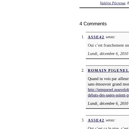
Valérie Pécresse
.
4 Comments
wrote:
ASSE42
Oui c’est franchement une
Lundi, décembre 6, 2010 
ROMAIN PIGENE
Quand tu vois par ailleu
sans émouvoir grand mon
http://tempsreel.nouvel
debats-des-sages-soient-p
Lundi, décembre 6, 2010
wrote:
ASSE42
Oui c’est ça le pire, c’es