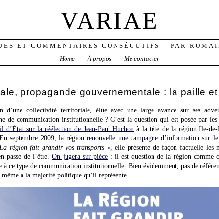
VARIAE
UES ET COMMENTAIRES CONSÉCUTIFS – PAR ROMAI
Home
À propos
Me contacter
ale, propagande gouvernementale : la paille et
n d’une collectivité territoriale, élue avec une large avance sur ses adver
ne de communication institutionnelle ? C’est la question qui est posée par le
il d’État sur la réélection de Jean-Paul Huchon
à la tête de la région Ile-de
 En septembre 2009, la région
renouvelle une campagne d’information sur le
La région fait grandir vos transports
», elle présente de façon factuelle les 
en passe de l’être.
On jugera sur pièce
: il est question de la région comme co
 à ce type de communication institutionnelle. Bien évidemment, pas de référenc
 même à la majorité politique qu’il représente.