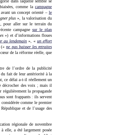
tégorie dans laquelle semble se
e biaisées, comme la
campagne
n avant un concept orienté –
le
agner plus
», la valorisation du
, pour aller sur le terrain du
a récente campagne
sur le plan
es
») et d’informations floues
ur au lendemain
», «
un effort
t («
ne pas baisser les retraites
e cœur de la réforme réelle, que
tre de l’ordre de la publicité
u fait de leur antériorité à la
t, ce délai a-t-il réellement un
 décrocher des voix ; mais il
er régulièrement la propagande
us sont frappants : ils servent
nt considérée comme le premier
 République et de l’usage des
ication régionale de novembre
 à elle, a été largement posée