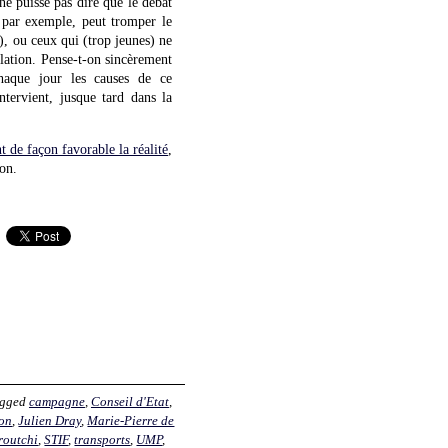
ne puisse pas dire que le débat
, par exemple, peut tromper le
, ou ceux qui (trop jeunes) ne
ulation. Pense-t-on sincèrement
chaque jour les causes de ce
intervient, jusque tard dans la
t de façon favorable la réalité
,
on.
agged
campagne
,
Conseil d'Etat
,
on
,
Julien Dray
,
Marie-Pierre de
routchi
,
STIF
,
transports
,
UMP
,