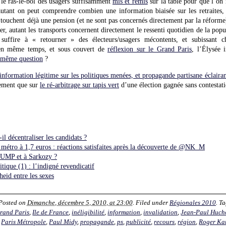
 le ras-le-bol des usagers suffisamment
mis et remis
sur la table pour que l’on 
 autant on peut comprendre combien une information biaisée sur les retraites
touchent déjà une pension (et ne sont pas concernés directement par la réforme)
er, autant les transports concernent directement le ressenti quotidien de la pop
 suffire à « retourner » des électeurs/usagers mécontents, et subissant 
en même temps, et sous couvert de
réflexion sur le Grand Paris
, l’Élysée 
a même question
?
information légitime sur les politiques menées, et propagande partisane éclairan
rement que sur
le ré-arbitrage sur tapis vert
d’une élection gagnée sans contestati
l décentraliser les candidats ?
tro à 1,7 euros : réactions satisfaites après la découverte de @NK_M
UMP et à Sarkozy ?
itique (1) : l’indigné revendicatif
eid entre les sexes
 Posted on
Dimanche, décembre 5, 2010, at 23:00
. Filed under
Régionales 2010
. T
rand Paris
,
Ile de France
,
inéligibilité
,
information
,
invalidation
,
Jean-Paul Huch
,
Paris Métropole
,
Paul Midy
,
propagande
,
ps
,
publicité
,
recours
,
région
,
Roger Ka