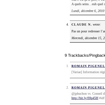
A quels seins…euh quel s
Lundi, décembre 6, 2010
wrote:
CLAUDE N.
Pas un pour redresser l’a
Mercredi, décembre 15, 
9 Trackbacks/Pingbac
ROMAIN PIGENE
[Variae] Information régi
ROMAIN PIGENE
@jphuchon vs. Conseil d'É
http://bit.ly/fHp45H
#idf