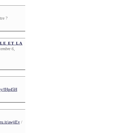
tre ?
LE ET LA
cembre 6,
t.ly/fHp45H
fru.it/awjiEv
/