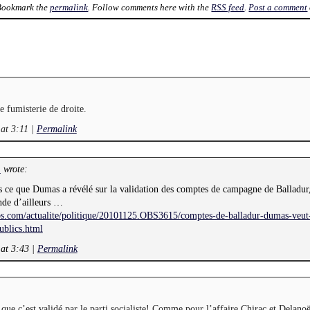
 Bookmark the
permalink
. Follow comments here with the
RSS feed
.
Post a comment
 fumisterie de droite.
at 3:11
|
Permalink
wrote:
L
rs ce que Dumas a révélé sur la validation des comptes de campagne de Balladur
de d’ailleurs …
obs.com/actualite/politique/20101125.OBS3615/comptes-de-balladur-dumas-veut
ublics.html
 at 3:43
|
Permalink
t que c’est validé par le parti socialiste! Comme pour l’affaire Chirac et Delanoë