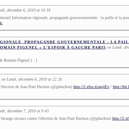
ndi, décembre 6, 2010 at 10:18
iae] Information régionale, propagande gouvernementale : la paille et la pou
dc
GIONALE, PROPAGANDE GOUVERNEMENTALE : LA PAIL
on Lundi, dé
ROMAIN PIGENEL « L’ESPOIR À GAUCHE PARIS
 de Romain Pigenel [...]
on Lundi, décembre 6, 2010 at 22:26
L
 l'élection de Jean-Paul Huchon (@jphuchon)
http://2.xfru.it/awjiEv
/
http://bi
rdi, décembre 7, 2010 at 9:43
trange recours contre l'élection de Jean-Paul Huchon (@jphuchon)
http://2.x