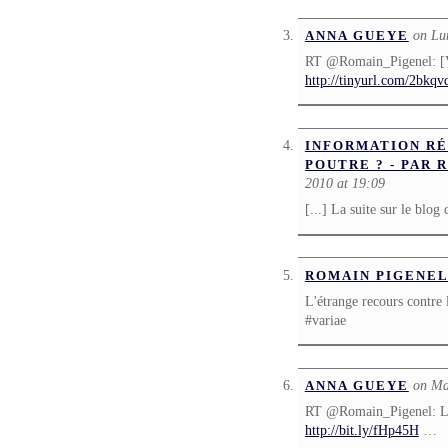
on Lu
ANNA GUEYE
RT @Romain_Pigenel: [Var
http://tinyurl.com/2bkqv
INFORMATION RÉ
POUTRE ? - PAR 
2010 at 19:09
[...] La suite sur le blog
ROMAIN PIGENE
L'étrange recours contre
#variae
on Ma
ANNA GUEYE
RT @Romain_Pigenel: L'é
http://bit.ly/fHp45H
…