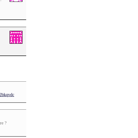
/2bkqvdc
re ?