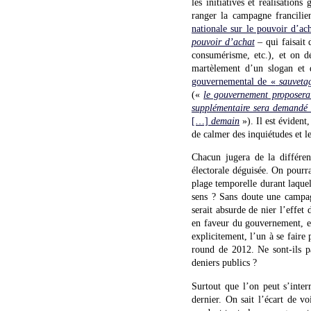
les initiatives et réalisation
ranger la campagne francilie
nationale sur le pouvoir d’ac
pouvoir d’achat
– qui faisait
consumérisme, etc.), et on dé
martèlement d’un slogan et 
gouvernemental de «
sauveta
(«
le gouvernement proposera
supplémentaire sera demandé 
[…]
demain
»). Il est évident
de calmer des inquiétudes et 
Chacun jugera de la différenc
électorale déguisée. On pourra
plage temporelle durant laquell
sens ? Sans doute une campag
serait absurde de nier l’effe
en faveur du gouvernement, et 
explicitement, l’un à se fair
round de 2012. Ne sont-ils p
deniers publics ?
Surtout que l’on peut s’inte
dernier. On sait l’écart de v