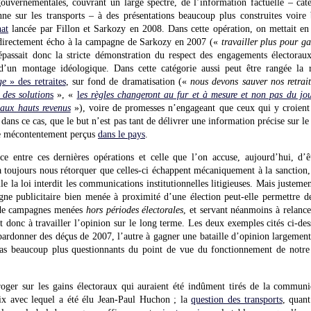
s gouvernementales, couvrant un large spectre, de l’information factuelle – ca
nne sur les transports – à des présentations beaucoup plus construites voir
hat
lancée par Fillon et Sarkozy en 2008. Dans cette opération, on mettait e
 directement écho à la campagne de Sarkozy en 2007 («
travailler plus pour g
passait donc la stricte démonstration du respect des engagements électoraux
d’un montage idéologique. Dans cette catégorie aussi peut être rangée l
ge
» des retraites
, sur fond de dramatisation («
nous devons sauver nos retrait
 des solution
s
», «
l
es règles changeront au fur et à mesure et non pas du jo
aux hauts revenus
»), voire de promesses n’engageant que ceux qui y croien
, dans ce cas, que le but n’est pas tant de délivrer une information précise sur l
le mécontentement perçus
dans le pays
.
e entre ces dernières opérations et celle que l’on accuse, aujourd’hui, d’ê
 toujours nous rétorquer que celles-ci échappent mécaniquement à la sanction, d
e la loi interdit les communications institutionnelles litigieuses. Mais justemen
ne publicitaire bien menée à proximité d’une élection peut-elle permettre de
t de campagnes menées
hors périodes électorales
, et servant néanmoins à relanc
donc à travailler l’opinion sur le long terme. Les deux exemples cités ci-dess
e pardonner des déçus de 2007, l’autre à gagner une bataille d’opinion largeme
as beaucoup plus questionnants du point de vue du fonctionnement de notre
rroger sur les gains électoraux qui auraient été indûment tirés de la commun
oix avec lequel a été élu Jean-Paul Huchon ; la
question des transports
, quant