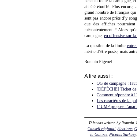
pendant toute la campagne, et
ait été étouffé. Plus encore,
grand nombre de Français qui 
sont pas encore prêts d’y song
que des affiches pourraient
mécontentement ? Alors qu’
campagne,
en offensive sur l
La question de la limite
entre 
mérite d’être posée, mais aut
Romain Pigenel
A lire aussi :
QG de campagne : faut-i
[DÉPÊCHE] Ticket de mé
Comment répondre à l’
Les caractères de la pol
L’UMP propose l’aparth
This was written by
Romain
.
Conseil régional
,
élections
,
G
la Gontrie
,
Nicolas Sarkozy