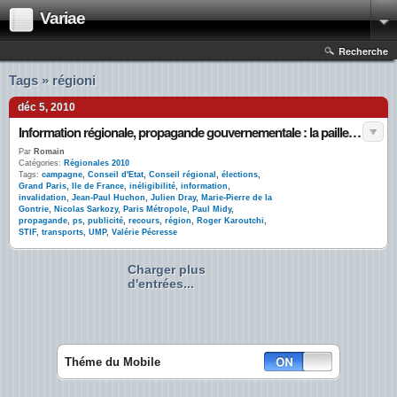
Variae
Recherche
Tags » régioni
déc 5, 2010
Information régionale, propagande gouvernementale : la paille et la poutre ?
Par
Romain
Catégories:
Régionales 2010
Tags:
campagne
,
Conseil d'Etat
,
Conseil régional
,
élections
,
Grand Paris
,
Ile de France
,
inéligibilité
,
information
,
invalidation
,
Jean-Paul Huchon
,
Julien Dray
,
Marie-Pierre de la
Gontrie
,
Nicolas Sarkozy
,
Paris Métropole
,
Paul Midy
,
propagande
,
ps
,
publicité
,
recours
,
région
,
Roger Karoutchi
,
STIF
,
transports
,
UMP
,
Valérie Pécresse
Charger plus
d'entrées...
Théme du Mobile