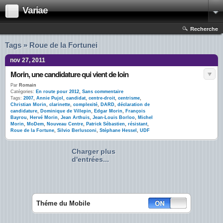
Variae
Recherche
Tags » Roue de la Fortunei
nov 27, 2011
Morin, une candidature qui vient de loin
Par
Romain
Catégories:
En route pour 2012
,
Sans commentaire
Tags:
2007
,
Annie Pujol
,
candidat
,
centre-droit
,
centrisme
,
Christian Morin
,
clarinette
,
complexité
,
DARD
,
déclaration de
candidature
,
Dominique de Villepin
,
Edgar Morin
,
François
Bayrou
,
Hervé Morin
,
Jean Arthuis
,
Jean-Louis Borloo
,
Michel
Morin
,
MoDem
,
Nouveau Centre
,
Patrick Sébastien
,
résistant
,
Roue de la Fortune
,
Silvio Berlusconi
,
Stéphane Hessel
,
UDF
Charger plus
d'entrées...
Théme du Mobile