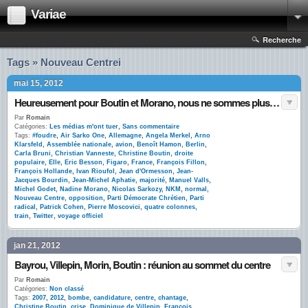
Variae
Recherche
Tags » Nouveau Centrei
mai 15, 2012
Heureusement pour Boutin et Morano, nous ne sommes plus en Sarkozie
Par
Romain
Catégories:
Les médias m'ont tuer
,
Sans commentaire
Tags:
#foudre
,
Air Sarko One
,
Allemagne
,
Angela Merkel
,
Arno
Klarsfeld
,
Assemblée nationale
,
avion
,
Benoît Hamon
,
Berlin
,
Carla Bruni
,
Christian Vanneste
,
Christine Boutin
,
droite
populaire
,
Elle
,
Eric Besson
,
Figaro
,
France
,
François Fillon
,
François Hollande
,
Ivan Rioufol
,
Jean d'Ormesson
,
Jean-
Jacques Bourdin
,
Jean-Michel Aphatie
,
majorité
,
Manuel Valls
,
Michel Godet
,
Nadine Morano
,
Nicolas Sarkozy
,
NKM
,
normal
,
Nouveau Centre
,
opposition
,
Parti Démocrate Chrétien
,
Parti
radical
,
Patrick Cohen
,
Pierre Moscovici
,
quatre colonnes
,
train
,
Twitter
,
voyage officiel
jan 21, 2012
Bayrou, Villepin, Morin, Boutin : réunion au sommet du centre
Par
Romain
Catégories:
Non classé
Tags:
2007
,
2012
,
bombe
,
candidature
,
centre
,
chantage
,
Christine Boutin
,
crise
,
Dominique de Villepin
,
François