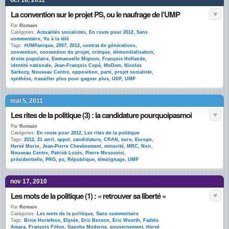
oct 18, 2011
La convention sur le projet PS, ou le naufrage de l’UMP
Par
Romain
Catégories:
Actualités socialistes
,
En route pour 2012
,
Sans
commentaire
,
Vu à la télé
Tags:
#UMPanique
,
2007
,
2012
,
contrat de générations
,
convention
,
convention du projet
,
critique
,
démondialisation
,
droite populaire
,
Emmanuelle Mignon
,
François Hollande
,
identité nationale
,
Jean-François Copé
,
MoDem
,
Nicolas
Sarkozy
,
Nouveau Centre
,
opposition
,
parti
,
projet socialiste
,
synthèse
,
travailler plus pour gagner plus
,
UDF
,
UMP
mai 5, 2011
Les rites de la politique (3) : la candidature pourquoipasmoi
Par
Romain
Catégories:
En route pour 2012
,
Les rites de la politique
Tags:
2012
,
21 avril
,
appel
,
candidature
,
CRAN
,
euro
,
Europe
,
Hervé Morin
,
Jean-Pierre Chevènement
,
minorité
,
MRC
,
Noir
,
Nouveau Centre
,
Patrick Lozès
,
Pierre Moscovici
,
présidentielle
,
PRG
,
ps
,
République
,
témoignage
,
UMP
nov 17, 2010
Les mots de la politique (1) : « retrouver sa liberté »
Par
Romain
Catégories:
Les mots de la politique
,
Sans commentaire
Tags:
Brice Hortefeux
,
Elysée
,
Eric Besson
,
Eric Woerth
,
Fadela
Amara
,
François Fillon
,
Gauche Moderne
,
gouvernement
,
Hervé