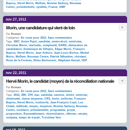
Bayrou
,
Hervé Morin
,
MoDem
,
Nicolas Sarkozy
,
Nouveau
Centre
,
présidentielle
,
système; France
,
UMP
nov 27, 2011
Morin, une candidature qui vient de loin
Par
Romain
Catégories:
En route pour 2012
,
Sans commentaire
Tags:
2007
,
Annie Pujol
,
candidat
,
centre-droit
,
centrisme
,
Christian Morin
,
clarinette
,
complexité
,
DARD
,
déclaration de
candidature
,
Dominique de Villepin
,
Edgar Morin
,
François
Bayrou
,
Hervé Morin
,
Jean Arthuis
,
Jean-Louis Borloo
,
Michel
Morin
,
MoDem
,
Nouveau Centre
,
Patrick Sébastien
,
résistant
,
Roue de la Fortune
,
Silvio Berlusconi
,
Stéphane Hessel
,
UDF
nov 22, 2011
Hervé Morin, le candidat (moyen) de la réconciliation nationale
Par
Romain
Catégories:
En route pour 2012
,
Sans commentaire
Tags:
2012
,
35H
,
37H
,
bac
,
candidat
,
carence
,
centre
,
centriste
,
chemisette
,
classe moyenne
,
CRS
,
école; uniforme
,
François
Bayrou
,
Hervé Morin
,
insécurité
,
Jean-François Copé
,
Luc
Chatel
,
méthode
,
moyen
,
moyenne
,
Nicolas Sarkozy
,
Nouveau
Centre
,
nucléaire
,
présidentielle
,
programme
,
projet
,
proposition
,
Rassemblement
,
réconciliation
,
réforme
,
retraite
,
suitjama
,
temps de travail
,
Troisième Voie