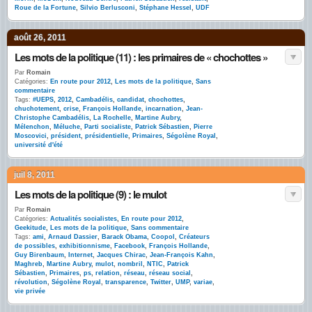
Roue de la Fortune
,
Silvio Berlusconi
,
Stéphane Hessel
,
UDF
août 26, 2011
Les mots de la politique (11) : les primaires de « chochottes »
Par
Romain
Catégories:
En route pour 2012
,
Les mots de la politique
,
Sans
commentaire
Tags:
#UEPS
,
2012
,
Cambadélis
,
candidat
,
chochottes
,
chuchotement
,
crise
,
François Hollande
,
incarnation
,
Jean-
Christophe Cambadélis
,
La Rochelle
,
Martine Aubry
,
Mélenchon
,
Méluche
,
Parti socialiste
,
Patrick Sébastien
,
Pierre
Moscovici
,
président
,
présidentielle
,
Primaires
,
Ségolène Royal
,
université d'été
juil 8, 2011
Les mots de la politique (9) : le mulot
Par
Romain
Catégories:
Actualités socialistes
,
En route pour 2012
,
Geekitude
,
Les mots de la politique
,
Sans commentaire
Tags:
ami
,
Arnaud Dassier
,
Barack Obama
,
Coopol
,
Créateurs
de possibles
,
exhibitionnisme
,
Facebook
,
François Hollande
,
Guy Birenbaum
,
Internet
,
Jacques Chirac
,
Jean-François Kahn
,
Maghreb
,
Martine Aubry
,
mulot
,
nombril
,
NTIC
,
Patrick
Sébastien
,
Primaires
,
ps
,
relation
,
réseau
,
réseau social
,
révolution
,
Ségolène Royal
,
transparence
,
Twitter
,
UMP
,
variae
,
vie privée