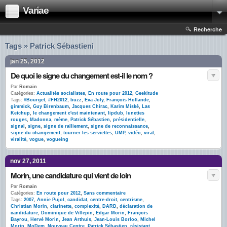
Variae
Recherche
Tags » Patrick Sébastieni
jan 25, 2012
De quoi le signe du changement est-il le nom ?
Par
Romain
Catégories:
Actualités socialistes
,
En route pour 2012
,
Geekitude
Tags:
#Bourget
,
#FH2012
,
buzz
,
Eva Joly
,
François Hollande
,
gimmick
,
Guy Birenbaum
,
Jacques Chirac
,
Karim Miské
,
Las
Ketchup
,
le changement c'est maintenant
,
lipdub
,
lunettes
rouges
,
Madonna
,
mème
,
Patrick Sébastien
,
présidentielle
,
signal
,
signe
,
signe de ralliement
,
signe de reconnaissance
,
signe du changement
,
tourner les serviettes
,
UMP
,
vidéo
,
viral
,
viralité
,
vogue
,
vogueing
nov 27, 2011
Morin, une candidature qui vient de loin
Par
Romain
Catégories:
En route pour 2012
,
Sans commentaire
Tags:
2007
,
Annie Pujol
,
candidat
,
centre-droit
,
centrisme
,
Christian Morin
,
clarinette
,
complexité
,
DARD
,
déclaration de
candidature
,
Dominique de Villepin
,
Edgar Morin
,
François
Bayrou
,
Hervé Morin
,
Jean Arthuis
,
Jean-Louis Borloo
,
Michel
Morin
,
MoDem
,
Nouveau Centre
,
Patrick Sébastien
,
résistant
,