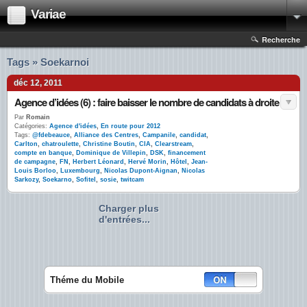
Variae
Recherche
Tags » Soekarnoi
déc 12, 2011
Agence d’idées (6) : faire baisser le nombre de candidats à droite
Par
Romain
Catégories:
Agence d'idées
,
En route pour 2012
Tags:
@fdebeauce
,
Alliance des Centres
,
Campanile
,
candidat
,
Carlton
,
chatroulette
,
Christine Boutin
,
CIA
,
Clearstream
,
compte en banque
,
Dominique de Villepin
,
DSK
,
financement
de campagne
,
FN
,
Herbert Léonard
,
Hervé Morin
,
Hôtel
,
Jean-
Louis Borloo
,
Luxembourg
,
Nicolas Dupont-Aignan
,
Nicolas
Sarkozy
,
Soekarno
,
Sofitel
,
sosie
,
twitcam
Charger plus
d'entrées...
Théme du Mobile