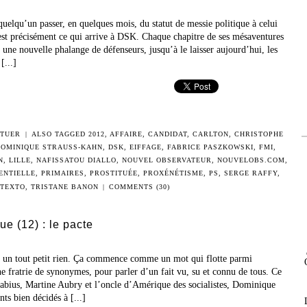
 quelqu’un passer, en quelques mois, du statut de messie politique à celui
est précisément ce qui arrive à DSK. Chaque chapitre de ses mésaventures
 une nouvelle phalange de défenseurs, jusqu’à le laisser aujourd’hui, les
[...]
 TUER
|
ALSO TAGGED
2012
,
AFFAIRE
,
CANDIDAT
,
CARLTON
,
CHRISTOPHE
OMINIQUE STRAUSS-KAHN
,
DSK
,
EIFFAGE
,
FABRICE PASZKOWSKI
,
FMI
,
N
,
LILLE
,
NAFISSATOU DIALLO
,
NOUVEL OBSERVATEUR
,
NOUVELOBS.COM
,
ENTIELLE
,
PRIMAIRES
,
PROSTITUÉE
,
PROXÉNÉTISME
,
PS
,
SERGE RAFFY
,
TEXTO
,
TRISTANE BANON
|
COMMENTS (30)
ue (12) : le pacte
n tout petit rien. Ça commence comme un mot qui flotte parmi
ne fratrie de synonymes, pour parler d’un fait vu, su et connu de tous. Ce
 Fabius, Martine Aubry et l’oncle d’Amérique des socialistes, Dominique
ts bien décidés à [...]