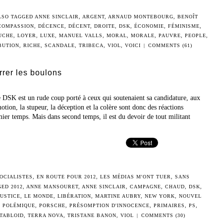
LSO TAGGED
ANNE SINCLAIR
,
ARGENT
,
ARNAUD MONTEBOURG
,
BENOÎT
COMPASSION
,
DÉCENCE
,
DÉCENT
,
DROITE
,
DSK
,
ÉCONOMIE
,
FÉMINISME
,
UCHE
,
LOYER
,
LUXE
,
MANUEL VALLS
,
MORAL
,
MORALE
,
PAUVRE
,
PEOPLE
,
BUTION
,
RICHE
,
SCANDALE
,
TRIBECA
,
VIOL
,
VOICI
|
COMMENTS (61)
rrer les boulons
e DSK est un rude coup porté à ceux qui soutenaient sa candidature, aux
motion, la stupeur, la déception et la colère sont donc des réactions
er temps. Mais dans second temps, il est du devoir de tout militant
OCIALISTES
,
EN ROUTE POUR 2012
,
LES MÉDIAS M'ONT TUER
,
SANS
GED
2012
,
ANNE MANSOURET
,
ANNE SINCLAIR
,
CAMPAGNE
,
CHAUD
,
DSK
,
JUSTICE
,
LE MONDE
,
LIBÉRATION
,
MARTINE AUBRY
,
NEW YORK
,
NOUVEL
,
POLÉMIQUE
,
PORSCHE
,
PRÉSOMPTION D'INNOCENCE
,
PRIMAIRES
,
PS
,
TABLOID
,
TERRA NOVA
,
TRISTANE BANON
,
VIOL
|
COMMENTS (30)