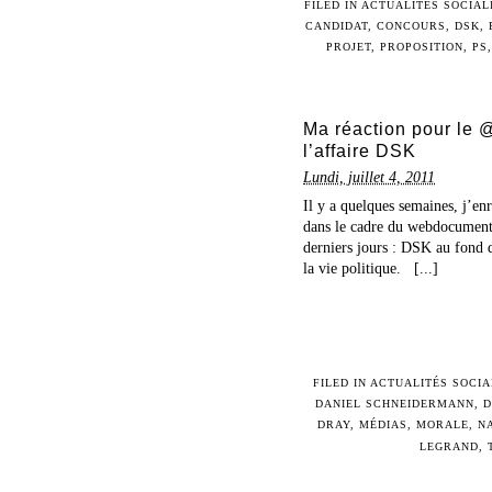
FILED IN
ACTUALITÉS SOCIAL
CANDIDAT
,
CONCOURS
,
DSK
,
PROJET
,
PROPOSITION
,
PS
Ma réaction pour le 
l’affaire DSK
Lundi, juillet 4, 2011
Il y a quelques semaines, j’en
dans le cadre du webdocumentai
derniers jours : DSK au fond d
la vie politique. [...]
FILED IN
ACTUALITÉS SOCIA
DANIEL SCHNEIDERMANN
,
D
DRAY
,
MÉDIAS
,
MORALE
,
N
LEGRAND
,