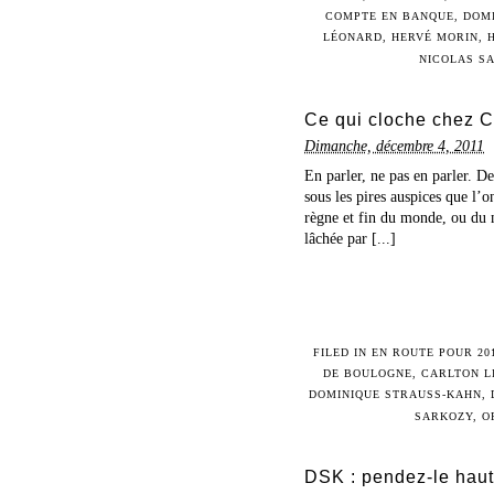
COMPTE EN BANQUE
,
DOMI
LÉONARD
,
HERVÉ MORIN
,
NICOLAS S
Ce qui cloche chez 
Dimanche, décembre 4, 2011
En parler, ne pas en parler. D
sous les pires auspices que l’
règne et fin du monde, ou du m
lâchée par [...]
FILED IN
EN ROUTE POUR 20
DE BOULOGNE
,
CARLTON L
DOMINIQUE STRAUSS-KAHN
,
SARKOZY
,
O
DSK : pendez-le haut 