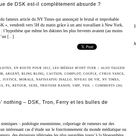
ue de DSK est-il complètement absurde ?
e du fameux article du NY Times qui annonçait le brutal et improbable
SK », vendredi vers 5H du matin grâce à un ami travaillant à New York,
I
 : l’hypothèse que même les dskistes les plus fervents avaient (au moins
’un [...]
J
LISTES
,
EN ROUTE POUR 2012
,
LES MÉDIAS M'ONT TUER
|
ALSO TAGGED
IR
,
ARGENT
,
BLING BLING
,
CAUTION
,
COMPLOT
,
COUPLE
,
CYRUS VANCE
,
E
,
JUSTICE
,
MORALE
,
NAFISSATOU DIALLO
,
NIVEAU DE VIE
,
NY TIMES
,
ES
,
PS
,
RETOUR
,
SEXE
,
TRISTANE BANON
,
UMP
,
VIOL
|
COMMENTS (36)
n’ nothing – DSK, Tron, Ferry et les bulles de
s sismiques – podologie essonnienne, colportage de rumeurs sur des
t un intéressant cas d’étude sur le fonctionnement du monde médiatique ou
urs, des émissions télévisées les plus regardées jusqu’à la blogosphère.