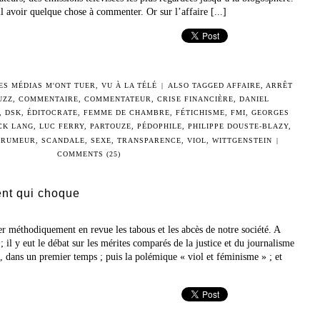
 avoir quelque chose à commenter. Or sur l’affaire [...]
ES MÉDIAS M'ONT TUER
,
VU À LA TÉLÉ
|
ALSO TAGGED
AFFAIRE
,
ARRÊT
UZZ
,
COMMENTAIRE
,
COMMENTATEUR
,
CRISE FINANCIÈRE
,
DANIEL
,
DSK
,
ÉDITOCRATE
,
FEMME DE CHAMBRE
,
FÉTICHISME
,
FMI
,
GEORGES
CK LANG
,
LUC FERRY
,
PARTOUZE
,
PÉDOPHILE
,
PHILIPPE DOUSTE-BLAZY
,
,
RUMEUR
,
SCANDALE
,
SEXE
,
TRANSPARENCE
,
VIOL
,
WITTGENSTEIN
|
COMMENTS (25)
ent qui choque
r méthodiquement en revue les tabous et les abcès de notre société. A
 il y eut le débat sur les mérites comparés de la justice et du journalisme
, dans un premier temps ; puis la polémique « viol et féminisme » ; et