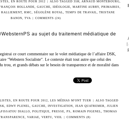
ISTES
,
EN ROUTE POUR 2012
|
ALSO TAGGED
35H
,
ARNAUD MONTEBOURG
,
FRANÇOIS HOLLANDE
,
GAUCHE
,
IDÉOLOGIE
,
MARTINE AUBRY
,
PRIMAIRES
,
,
RALLIEMENT
,
RMC
,
SÉGOLÈNE ROYAL
,
TEMPS DE TRAVAIL
,
TRISTANE
BANON
,
TVA
|
COMMENTS (24)
@WebsternPS au sujet du traitement médiatique de
|
p
registrai ce court commentaire sur le volet médiatique de l’affaire DSK,
re “Webstern Socialiste“. Le contexte était tout autre que celui des
u trou, et grands débats sur le besoin de transparence et de moralité dans
LISTES
,
EN ROUTE POUR 2012
,
LES MÉDIAS M'ONT TUER
|
ALSO TAGGED
SK
,
EDWY PLENEL
,
GAUCHE
,
INVESTIGATION
,
JEAN QUATREMER
,
JULIEN
AFISSATOU DIALLO
,
POLITIQUE
,
PRESSE
,
PS
,
ROMAIN PIGENEL
,
THOMAS
TRANSPARENCE
,
VARIAE
,
VERTU
,
VIOL
|
COMMENTS (8)