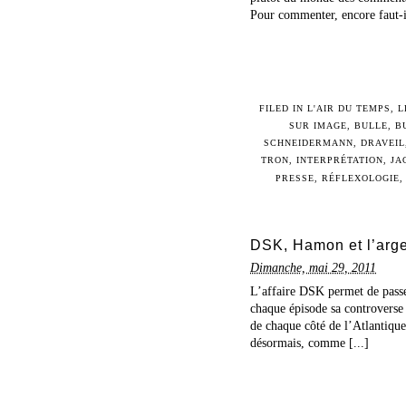
Pour commenter, encore faut-il
FILED IN
L'AIR DU TEMPS
,
L
SUR IMAGE
,
BULLE
,
B
SCHNEIDERMANN
,
DRAVEIL
TRON
,
INTERPRÉTATION
,
JA
PRESSE
,
RÉFLEXOLOGIE
DSK, Hamon et l’arg
Dimanche, mai 29, 2011
L’affaire DSK permet de passe
chaque épisode sa controverse ;
de chaque côté de l’Atlantique
désormais, comme [...]