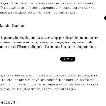
NIQUE DE VILLEPIN
,
DSK
,
FINANCEMENT DE CAMPAGNE
,
FN
,
HERBERT
HÔTEL
,
JEAN-LOUIS BORLOO
,
LUXEMBOURG
,
NICOLAS DUPONT-AIGNAN
,
ARKOZY
,
SOEKARNO
,
SOSIE
,
TWITCAM
|
COMMENTS (22)
Claude Guéant
e la petite saloperie du jour, dans cette campagne électorale qui commence
on puisse imaginer – rumeurs, ragots, mensonges, insultes, entre fin de
oins fin de l’Europe telle qu’on l’a connue. Une petite saloperie, donc,
12
,
SANS COMMENTAIRE
|
ALSO TAGGED
AFFAIRE
,
ANNE SINCLAIR
,
BOIS
ILLE
,
CLAUDE GUÉANT
,
COMPLOT
,
CONTRÔLE DE ROUTINE
,
DIVERSION
,
DSK
,
JDD
,
JOURNAL DU DIMANCHE
,
MINISTÈRE DE L'INTÉRIEUR
,
NICOLAS
FFICINE
,
POLICE
,
PROSTITUÉE
,
RAGOT
|
COMMENTS (19)
et court !