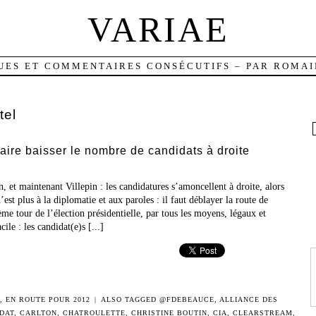
VARIAE
UES ET COMMENTAIRES CONSÉCUTIFS – PAR ROMAI
tel
faire baisser le nombre de candidats à droite
et maintenant Villepin : les candidatures s’amoncellent à droite, alors
’est plus à la diplomatie et aux paroles : il faut déblayer la route de
me tour de l’élection présidentielle, par tous les moyens, légaux et
cile : les candidat(e)s [...]
,
EN ROUTE POUR 2012
|
ALSO TAGGED
@FDEBEAUCE
,
ALLIANCE DES
DAT
,
CARLTON
,
CHATROULETTE
,
CHRISTINE BOUTIN
,
CIA
,
CLEARSTREAM
,