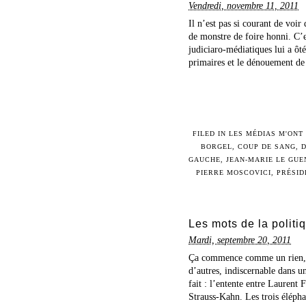
Vendredi, novembre 11, 2011
Il n’est pas si courant de voir
de monstre de foire honni. C’
judiciaro-médiatiques lui a ôté
primaires et le dénouement de 
FILED IN
LES MÉDIAS M'ONT
BORGEL
,
COUP DE SANG
,
D
GAUCHE
,
JEAN-MARIE LE GUE
PIERRE MOSCOVICI
,
PRÉSID
Les mots de la politiq
Mardi, septembre 20, 2011
Ça commence comme un rien, u
d’autres, indiscernable dans u
fait : l’entente entre Laurent
Strauss-Kahn. Les trois éléphan