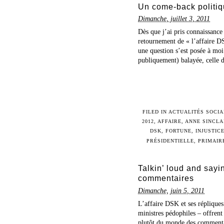
Un come-back politiq
Dimanche, juillet 3, 2011
Dès que j’ai pris connaissanc
retournement de « l’affaire D
une question s’est posée à moi
publiquement) balayée, celle d
FILED IN
ACTUALITÉS SOCIA
2012
,
AFFAIRE
,
ANNE SINCLA
DSK
,
FORTUNE
,
INJUSTIC
PRÉSIDENTIELLE
,
PRIMAIR
Talkin’ loud and sayi
commentaires
Dimanche, juin 5, 2011
L’affaire DSK et ses réplique
ministres pédophiles – offren
plutôt du monde des commentate