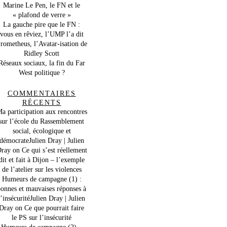
Marine Le Pen, le FN et le
« plafond de verre »
La gauche pire que le FN :
vous en rêviez, l’UMP l’a dit
rometheus, l’Avatar-isation de
Ridley Scott
Réseaux sociaux, la fin du Far
West politique ?
COMMENTAIRES
RÉCENTS
a participation aux rencontres
sur l’école du Rassemblement
social, écologique et
démocrateJulien Dray | Julien
ray
on
Ce qui s’est réellement
dit et fait à Dijon – l’exemple
de l’atelier sur les violences
Humeurs de campagne (1) :
onnes et mauvaises réponses à
l’insécuritéJulien Dray | Julien
Dray
on
Ce que pourrait faire
le PS sur l’insécurité
Humeurs de campagne (2) –