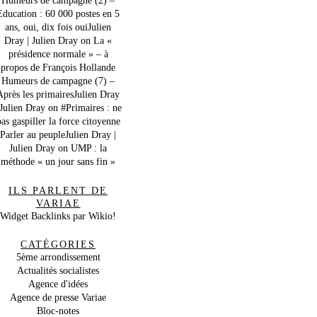
Education : 60 000 postes en 5
ans, oui, dix fois ouiJulien
Dray | Julien Dray
on
La «
présidence normale » – à
propos de François Hollande
Humeurs de campagne (7) –
Après les primairesJulien Dray
 Julien Dray
on
#Primaires : ne
as gaspiller la force citoyenne
Parler au peupleJulien Dray |
Julien Dray
on
UMP : la
méthode « un jour sans fin »
ILS PARLENT DE
VARIAE
Widget Backlinks par Wikio!
CATÉGORIES
5ème arrondissement
Actualités socialistes
Agence d'idées
Agence de presse Variae
Bloc-notes