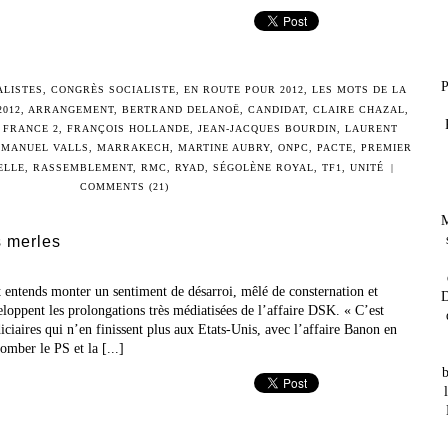
P
ALISTES
,
CONGRÈS SOCIALISTE
,
EN ROUTE POUR 2012
,
LES MOTS DE LA
2012
,
ARRANGEMENT
,
BERTRAND DELANOË
,
CANDIDAT
,
CLAIRE CHAZAL
,
,
FRANCE 2
,
FRANÇOIS HOLLANDE
,
JEAN-JACQUES BOURDIN
,
LAURENT
,
MANUEL VALLS
,
MARRAKECH
,
MARTINE AUBRY
,
ONPC
,
PACTE
,
PREMIER
ELLE
,
RASSEMBLEMENT
,
RMC
,
RYAD
,
SÉGOLÈNE ROYAL
,
TF1
,
UNITÉ
|
COMMENTS (21)
M
s merles
et entends monter un sentiment de désarroi, mêlé de consternation et
D
loppent les prolongations très médiatisées de l’affaire DSK. « C’est
udiciaires qui n’en finissent plus aux Etats-Unis, avec l’affaire Banon en
omber le PS et la [...]
b