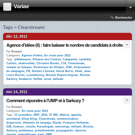
Variae
Recherche
Tags » Clearstreami
déc 12, 2011
Agence d’idées (6) : faire baisser le nombre de candidats à droite
Par
Romain
Catégories:
Agence d'idées
,
En route pour 2012
Tags:
@fdebeauce
,
Alliance des Centres
,
Campanile
,
candidat
,
Carlton
,
chatroulette
,
Christine Boutin
,
CIA
,
Clearstream
,
compte en banque
,
Dominique de Villepin
,
DSK
,
financement
de campagne
,
FN
,
Herbert Léonard
,
Hervé Morin
,
Hôtel
,
Jean-
Louis Borloo
,
Luxembourg
,
Nicolas Dupont-Aignan
,
Nicolas
Sarkozy
,
Soekarno
,
Sofitel
,
sosie
,
twitcam
nov 14, 2011
Comment répondre à l’UMP et à Sarkozy ?
Par
Romain
Catégories:
En route pour 2012
Tags:
11 novembre
,
2007
,
2012
,
37 000
,
affaires
,
agenda
,
assistanat
,
bling bling
,
Clearstream
,
communication
,
dispersion
,
éléments de langage
,
Elysée
,
François Hollande
,
G20
,
humour
,
insulte
,
Karachigate
,
mensonge
,
militant
,
Nicolas
Sarkozy
,
polémique
,
présidientielle
,
propagande
,
réponse
,
riposte
,
sympathisant
,
tract
,
UMP