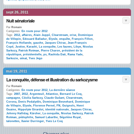
sept 26, 2011
Nuit sénatoriale
Par
Romain
Catégories:
En route pour 2012
Tags:
2012
,
affaires
,
Alain Juppé
,
Clearstream
,
crise
,
Dominique
de Villepin
,
Edouard Balladur
,
Elysée
,
enquête
,
François Fillon
,
François Hollande
,
gauche
,
Jacques Chirac
,
Jean-François
Copé
,
Justice
,
Karachi
,
La conquête
,
Les fauves
,
Libye
,
Nicolas
Sarkozy
,
Patrick Rotman
,
Pierre Charon
,
président de la
république
,
présidentielle
,
ps
,
Rachida Dati
,
Rama Yade
,
Sarkozie
,
sénat
,
Yves Jego
mai 19, 2011
La conquête, défense et illustration du sarkozysme
Par
Romain
Catégories:
En route pour 2012
,
La dernière séance
Tags:
2007
,
2012
,
Argenteuil
,
Atlantico
,
Bernard Le Coq
,
campagne
,
Cécilia Sarkozy
,
Claude Guéant
,
Clearstream
,
Corona
,
Denis Podalydès
,
Dominique Besnehard
,
Dominique
de Villepin
,
Elysée
,
Florence Pernel
,
FN
,
Guignols
,
Henri
Guaino
,
Hippolyte Girardot
,
identité nationale
,
Jacques Chirac
,
Johnny Halliday
,
Kärcher
,
La conquête
,
Nicolas Sarkozy
,
Patrick
Rotman
,
pédophilie
,
Samuel Labarthe
,
Ségolène Royal
,
talonettes
,
Xavier Durringer
,
Yves Le Coq
Charger plus