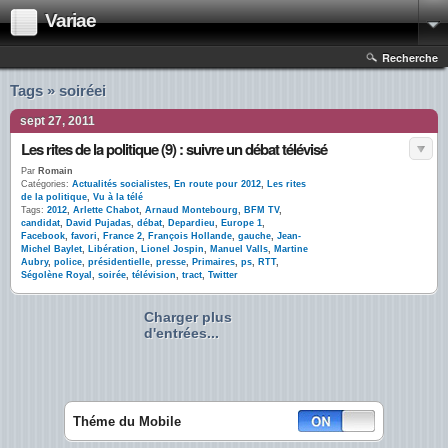
Variae
Recherche
Tags » soiréei
sept 27, 2011
Les rites de la politique (9) : suivre un débat télévisé
Par
Romain
Catégories:
Actualités socialistes
,
En route pour 2012
,
Les rites
de la politique
,
Vu à la télé
Tags:
2012
,
Arlette Chabot
,
Arnaud Montebourg
,
BFM TV
,
candidat
,
David Pujadas
,
débat
,
Depardieu
,
Europe 1
,
Facebook
,
favori
,
France 2
,
François Hollande
,
gauche
,
Jean-
Michel Baylet
,
Libération
,
Lionel Jospin
,
Manuel Valls
,
Martine
Aubry
,
police
,
présidentielle
,
presse
,
Primaires
,
ps
,
RTT
,
Ségolène Royal
,
soirée
,
télévision
,
tract
,
Twitter
Charger plus
d'entrées...
Théme du Mobile