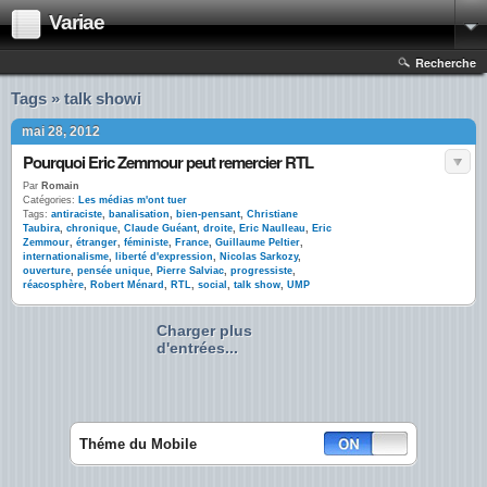
Variae
Recherche
Tags » talk showi
mai 28, 2012
Pourquoi Eric Zemmour peut remercier RTL
Par
Romain
Catégories:
Les médias m'ont tuer
Tags:
antiraciste
,
banalisation
,
bien-pensant
,
Christiane
Taubira
,
chronique
,
Claude Guéant
,
droite
,
Eric Naulleau
,
Eric
Zemmour
,
étranger
,
féministe
,
France
,
Guillaume Peltier
,
internationalisme
,
liberté d'expression
,
Nicolas Sarkozy
,
ouverture
,
pensée unique
,
Pierre Salviac
,
progressiste
,
réacosphère
,
Robert Ménard
,
RTL
,
social
,
talk show
,
UMP
Charger plus
d'entrées...
Théme du Mobile