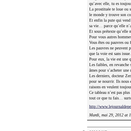
qu’avec elle, tu es toujou
La prostituée te loue ou 
le monde y trouve son co
Et enfin la pute qui vend
sa vie… parce qu’elle n’a
Et sous prétexte qu’elle 
Pour vous autres hommes, 
Vous êtes ou pauvres ou 
Les pauvres ne peuvent pa
que la voie est sans issue.
Pour eux, la vie est une q
Les faibles, en revanche
âmes pour s’acheter une 
Les derniers, docteur Zem
pour se nourrir. Ils nou
raisons en veulent toujo
Ce tableau n’est pas plus
tout ce que tu fais… sur
http://www.lejournaldep
Mardi, mai 29, 2012 at 