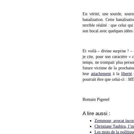
En vérité, une sourde, sourn
banalisation. Cette banalisat
terrible réalité : que celui q
son bocal avec quelques idées 
Et voilà – divine surprise ! 
je cite, pour son caractère «
c
temps, ne trompait plus perso
future victime de la prochain
leur
attachement
à la
liberté
d
pourrait être que celui-ci :
ME
Romain Pigenel
A lire aussi :
Zemmour, avocat incomp
Christiane Taubira, l’i
Les mots de la politiqu