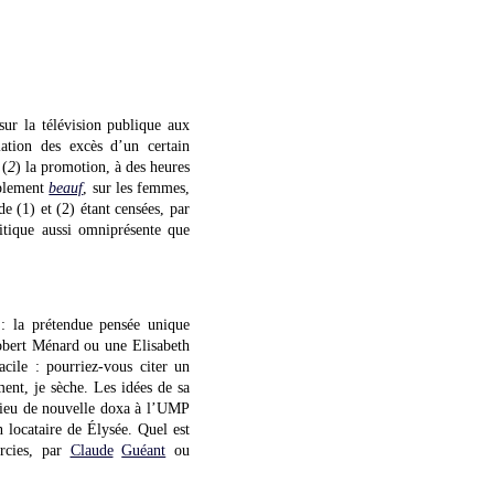
ur la télévision publique aux
iation des excès d’un certain
 (
2
) la promotion, à des heures
mplement
beauf
, sur les femmes,
de (1) et (2) étant censées, par
itique aussi omniprésente que
: la prétendue pensée unique
obert Ménard ou une Elisabeth
cile : pourriez-vous citer un
ent, je sèche. Les idées de sa
 lieu de nouvelle doxa à l’UMP
 locataire de Élysée. Quel est
urcies, par
Claude
Guéant
ou