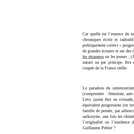
Car quelle est l’essence du 
chroniques écrite et radiodif
politiquement correct
« progres
de grandes écoutes et sur des 
les étrangers
ou les jeunes ; (
nature ou par principe, être
coupée de la France réelle.
Le paradoxe du zemmourisme 
(comprendre : féministe, anti-
Lévy jurent être en croisade
équivalent progressiste (en t
famille de pensée, par ailleu
sarkozyste, une fois les chim
l’originalité ou l’insolenc
Guillaume Peltier ?