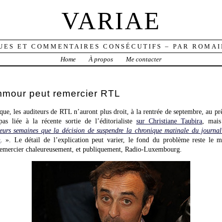
VARIAE
UES ET COMMENTAIRES CONSÉCUTIFS – PAR ROMAI
Home
À propos
Me contacter
mmour peut remercier RTL
que, les auditeurs de RTL n’auront plus droit, à la rentrée de septembre, au 
as liée à la récente sortie de l’éditorialiste
sur Christiane Taubira
, mais
ieurs semaines que la décision de suspendre la chronique matinale du journalist
n
.
». Le détail de l’explication peut varier, le fond du problème reste le 
 remercier chaleureusement, et publiquement, Radio-Luxembourg.