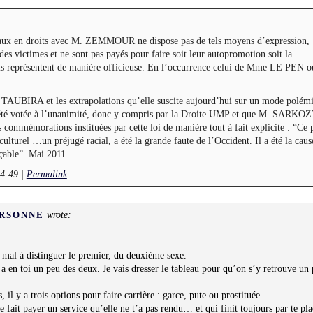
aux en droits avec M. ZEMMOUR ne dispose pas de tels moyens d’expression,
es victimes et ne sont pas payés pour faire soit leur autopromotion soit la
ls représentent de manière officieuse. En l’occurrence celui de Mme LE PEN ou
 TAUBIRA et les extrapolations qu’elle suscite aujourd’hui sur un mode polémiq
a été votée à l’unanimité, donc y compris par la Droite UMP et que M. SARKOZ
 commémorations instituées par cette loi de manière tout à fait explicite : “Ce 
ulturel …un préjugé racial, a été la grande faute de l’Occident. Il a été la cau
açable”. Mai 2011
14:49
|
Permalink
wrote:
RSONNE
u mal à distinguer le premier, du deuxième sexe.
 a en toi un peu des deux. Je vais dresser le tableau pour qu’on s’y retrouve un 
il y a trois options pour faire carrière : garce, pute ou prostituée.
te fait payer un service qu’elle ne t’a pas rendu… et qui finit toujours par te pl