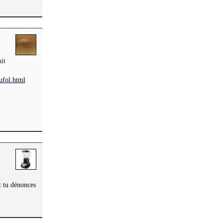
it
oufol.html
t tu dénonces