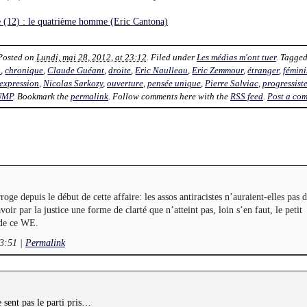
ue (12) : le quatrième homme (Eric Cantona)
 Posted on
Lundi, mai 28, 2012, at 23:12
. Filed under
Les médias m'ont tuer
. Tagge
a
,
chronique
,
Claude Guéant
,
droite
,
Eric Naulleau
,
Eric Zemmour
,
étranger
,
fémini
'expression
,
Nicolas Sarkozy
,
ouverture
,
pensée unique
,
Pierre Salviac
,
progressist
UMP
. Bookmark the
permalink
. Follow comments here with the
RSS feed
.
Post a co
oge depuis le début de cette affaire: les assos antiracistes n’auraient-elles pas 
avoir par la justice une forme de clarté que n’atteint pas, loin s’en faut, le petit
de ce WE.
23:51
|
Permalink
 sent pas le parti pris…