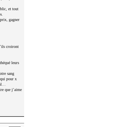
lic, et tout
s.
 prix, gagner
ils croiront
théqué leurs
otre sang
 qui pour x
cul…
ire que j’aime