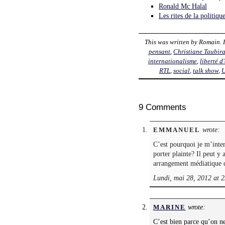
Ronald Mc Halal
Les rites de la politiq
This was written by
Romain
.
pensant
,
Christiane Taubir
internationalisme
,
liberté d
RTL
,
social
,
talk show
,
9 Comments
wrote:
EMMANUEL
C’est pourquoi je m’interr
porter plainte? Il peut y 
arrangement médiatique 
Lundi, mai 28, 2012 at 
wrote:
MARINE
C’est bien parce qu’on ne