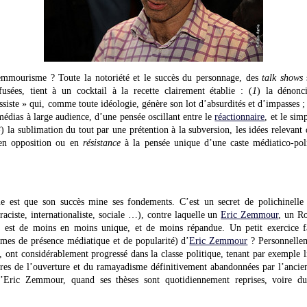
zemmourisme ? Toute la notoriété et le succès du personnage, des
talk shows
s
fusées, tient à un cocktail à la recette clairement établie : (
1
) la dénonc
siste » qui, comme toute idéologie, génère son lot d’absurdités et d’impasses ;
médias à large audience, d’une pensée oscillant entre le
réactionnaire
, et le si
3
) la sublimation du tout par une prétention à la subversion, les idées relevant 
 en opposition ou en
résistance
à la pensée unique d’une caste médiatico-pol
est que son succès mine ses fondements. C’est un secret de polichinelle 
raciste, internationaliste, sociale …), contre laquelle un
Eric Zemmour
, un R
, est de moins en moins unique, et de moins répandue. Un petit exercice fa
ermes de présence médiatique et de popularité) d’
Eric Zemmour
? Personnellem
rs, ont considérablement progressé dans la classe politique, tenant par exemple
ères de l’ouverture et du ramayadisme définitivement abandonnées par l’ancien
e d’Eric Zemmour, quand ses thèses sont quotidiennement reprises, voire d