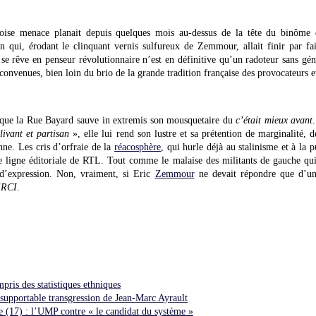
oise menace planait depuis quelques mois au-dessus de la tête du binôme 
ion qui, érodant le clinquant vernis sulfureux de Zemmour, allait finir par fai
ui se rêve en penseur révolutionnaire n’est en définitive qu’un radoteur sans gé
convenues, bien loin du brio de la grande tradition française des provocateurs et
– que la Rue Bayard sauve in extremis son mousquetaire du
c’était mieux avant
livant et partisan
», elle lui rend son lustre et sa prétention de marginalité, d
nne. Les cris d’orfraie de la
réacosphère
, qui hurle déjà au stalinisme et à la 
e ligne éditoriale de RTL. Tout comme le malaise des militants de gauche qui
’expression. Non, vraiment, si Eric
Zemmour
ne devait répondre que d’un
RCI
.
ris des statistiques ethniques
nsupportable transgression de Jean-Marc Ayrault
e (17) : l’UMP contre « le candidat du système »