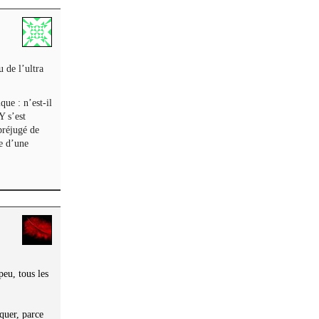
 de l’ultra
ue : n’est-il
Y s’est
préjugé de
se d’une
peu, tous les
aquer, parce