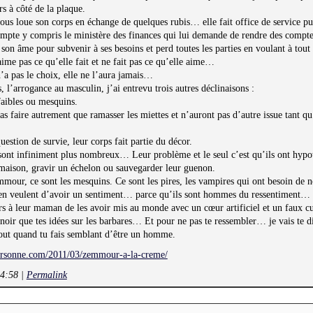
rs à côté de la plaque.
sous loue son corps en échange de quelques rubis… elle fait office de service pub
mpte y compris le ministère des finances qui lui demande de rendre des compte
 son âme pour subvenir à ses besoins et perd toutes les parties en voulant à tout
ime pas ce qu’elle fait et ne fait pas ce qu’elle aime…
n’a pas le choix, elle ne l’aura jamais…
l’arrogance au masculin, j’ai entrevu trois autres déclinaisons :
faibles ou mesquins.
s faire autrement que ramasser les miettes et n’auront pas d’autre issue tant qu’
uestion de survie, leur corps fait partie du décor.
 sont infiniment plus nombreux… Leur problème et le seul c’est qu’ils ont hypo
maison, gravir un échelon ou sauvegarder leur guenon.
mour, ce sont les mesquins. Ce sont les pires, les vampires qui ont besoin de n
s en veulent d’avoir un sentiment… parce qu’ils sont hommes du ressentiment…
urs à leur maman de les avoir mis au monde avec un cœur artificiel et un faux 
 noir que tes idées sur les barbares… Et pour ne pas te ressembler… je vais te d
tout quand tu fais semblant d’être un homme.
ersonne.com/2011/03/zemmour-a-la-creme/
14:58
|
Permalink