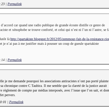
8:23
|
Permalink
 d’accord car quand une radio publique de grande écoute distille ce genre de
ciste et xénophobe se trouve conforté, et celui qui n’est ni l’un ni l’autre, se fa
utôt là:
http://spartakiste.blogspot.fr/2012/05/zemmour-fait-de-la-resistance-ri
et je n’ai pas à me justifier mais à pousser un coup de gueule spartakiste
9:14
|
Permalink
elle je me demande pourquoi les associations antiracistes n’ont pas porté plainte
 chronique contre C Taubira. Il me semble que la clareté de la justice aurait
 règlement de compte par médias interposés, avec l’issue que l’on sait, et don
ffet pervers.
10:01
|
Permalink