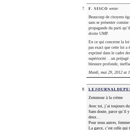
wrote:
F. SISCO
Beaucoup de citoyens ég
sans se présenter comme d
propagande du parti qu’i
droite UMP.
En ce qui concerne la loi
pas exact que cette loi 
exprimé dans le cadre des
supériorité …un préjugé c
blessure profonde, ineff
Mardi, mai 29, 2012 at 
LEJOURNALDEPE
Zemmour à la crème
Avec toi, j’ai toujours d
Sans doute, parce qu’il y
deux…
Pour nous autres, femmes, 
La garce, c’est celle qui 