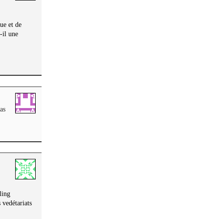
ue et de
-il une
as
ling
 vedétariats