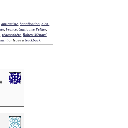
d
antiraciste
,
banalisation
,
bien-
ste
,
France
,
Guillaume Peltier
,
e
,
réacosphère
,
Robert Ménard
,
mment
or leave a
trackback
.
dû