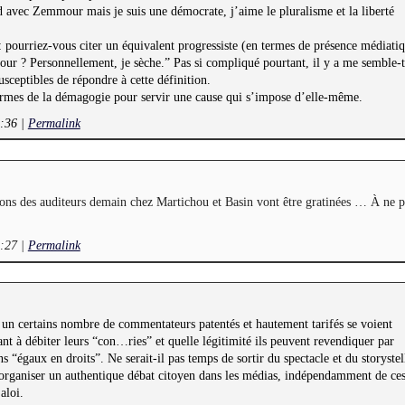
d avec Zemmour mais je suis une démocrate, j’aime le pluralisme et la liberté
 : pourriez-vous citer un équivalent progressiste (en termes de présence médiatiq
ur ? Personnellement, je sèche.” Pas si compliqué pourtant, il y a me semble-t
usceptibles de répondre à cette définition.
rmes de la démagogie pour servir une cause qui s’impose d’elle-même.
0:36
|
Permalink
ions des auditeurs demain chez Martichou et Basin vont être gratinées … À ne p
1:27
|
Permalink
n certains nombre de commentateurs patentés et hautement tarifés se voient
ant à débiter leurs “con…ries” et quelle légitimité ils peuvent revendiquer par
s “égaux en droits”. Ne serait-il pas temps de sortir du spectacle et du storystel
’organiser un authentique débat citoyen dans les médias, indépendamment de ces
aloi.