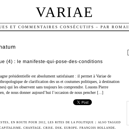
VARIAE
UES ET COMMENTAIRES CONSÉCUTIFS – PAR ROMAI
imatum
que (4) : le manifeste-qui-pose-des-conditions
ne présidentielle est absolument satisfaisant : il permet à Variae de
thropologique de clarification des us et coutumes politiques, à destination
s) qui les observent sans toujours les comprendre. Louons Pierre
en, de nous donner aujourd’hui l’occasion de nous pencher [...]
ISTES
,
EN ROUTE POUR 2012
,
LES RITES DE LA POLITIQUE
|
ALSO TAGGED
CAPITALISME
,
CHANTAGE
,
CRISE
,
DSK
,
EUROPE
,
FRANÇOIS HOLLANDE
,