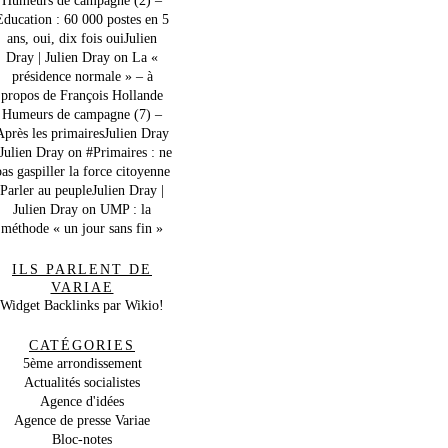
Education : 60 000 postes en 5
ans, oui, dix fois ouiJulien
Dray | Julien Dray
on
La «
présidence normale » – à
propos de François Hollande
Humeurs de campagne (7) –
Après les primairesJulien Dray
 Julien Dray
on
#Primaires : ne
as gaspiller la force citoyenne
Parler au peupleJulien Dray |
Julien Dray
on
UMP : la
méthode « un jour sans fin »
ILS PARLENT DE
VARIAE
Widget Backlinks par Wikio!
CATÉGORIES
5ème arrondissement
Actualités socialistes
Agence d'idées
Agence de presse Variae
Bloc-notes