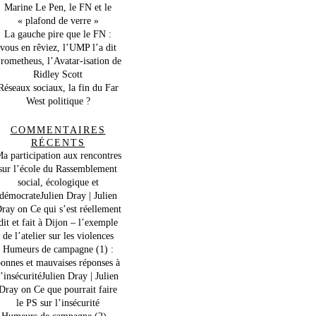
Marine Le Pen, le FN et le
« plafond de verre »
La gauche pire que le FN :
vous en rêviez, l’UMP l’a dit
rometheus, l’Avatar-isation de
Ridley Scott
Réseaux sociaux, la fin du Far
West politique ?
COMMENTAIRES
RÉCENTS
a participation aux rencontres
sur l’école du Rassemblement
social, écologique et
démocrateJulien Dray | Julien
ray
on
Ce qui s’est réellement
dit et fait à Dijon – l’exemple
de l’atelier sur les violences
Humeurs de campagne (1) :
onnes et mauvaises réponses à
l’insécuritéJulien Dray | Julien
Dray
on
Ce que pourrait faire
le PS sur l’insécurité
Humeurs de campagne (2) –