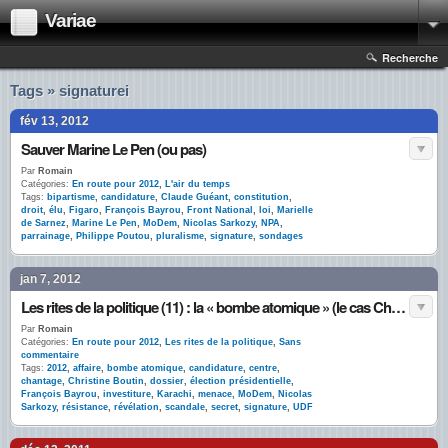
Variae
Recherche
Tags » signaturei
fév 13, 2012
Sauver Marine Le Pen (ou pas)
Par
Romain
Catégories:
En route pour 2012
,
L'air du temps
Tags:
bipartisme
,
candidature
,
Claude Guéant
,
constitution
,
droit
,
élu
,
Figaro
,
François Bayrou
,
Front National
,
loi
,
Marielle
de Sarnez
,
Marine Le Pen
,
MoDem
,
Nicolas Sarkozy
,
NPA
,
parrainage
,
Philippe Poutou
,
pluralisme
,
signature
,
sondages
jan 7, 2012
Les rites de la politique (11) : la « bombe atomique » (le cas Christine Boutin)
Par
Romain
Catégories:
En route pour 2012
,
Les rites de la politique
,
Sans
commentaire
Tags:
2012
,
affaire
,
bombe atomique
,
candidature
,
centre
,
chantage
,
Christine Boutin
,
dossier
,
élection présidentielle
,
François Bayrou
,
investiture
,
Karachi
,
menace
,
MoDem
,
Nicolas
Sarkozy
,
résistance
,
révélation
,
scandale
,
secret
,
signature
,
UDF