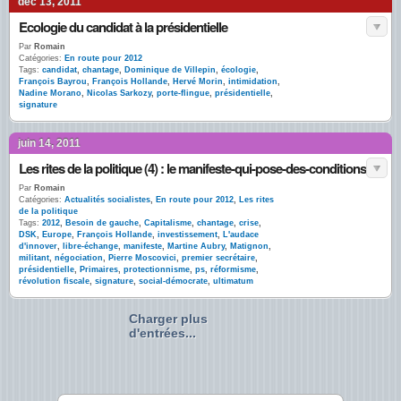
déc 13, 2011
Ecologie du candidat à la présidentielle
Par
Romain
Catégories:
En route pour 2012
Tags:
candidat
,
chantage
,
Dominique de Villepin
,
écologie
,
François Bayrou
,
François Hollande
,
Hervé Morin
,
intimidation
,
Nadine Morano
,
Nicolas Sarkozy
,
porte-flingue
,
présidentielle
,
signature
juin 14, 2011
Les rites de la politique (4) : le manifeste-qui-pose-des-conditions
Par
Romain
Catégories:
Actualités socialistes
,
En route pour 2012
,
Les rites
de la politique
Tags:
2012
,
Besoin de gauche
,
Capitalisme
,
chantage
,
crise
,
DSK
,
Europe
,
François Hollande
,
investissement
,
L'audace
d'innover
,
libre-échange
,
manifeste
,
Martine Aubry
,
Matignon
,
militant
,
négociation
,
Pierre Moscovici
,
premier secrétaire
,
présidentielle
,
Primaires
,
protectionnisme
,
ps
,
réformisme
,
révolution fiscale
,
signature
,
social-démocrate
,
ultimatum
Charger plus
d'entrées...