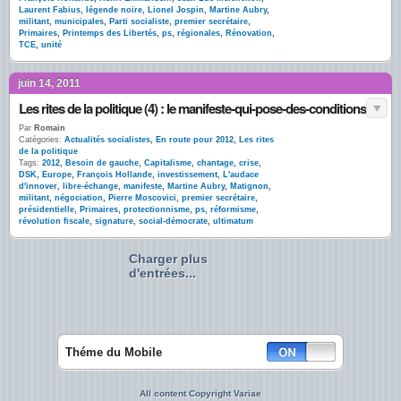
Laurent Fabius
,
légende noire
,
Lionel Jospin
,
Martine Aubry
,
militant
,
municipales
,
Parti socialiste
,
premier secrétaire
,
Primaires
,
Printemps des Libertés
,
ps
,
régionales
,
Rénovation
,
TCE
,
unité
juin 14, 2011
Les rites de la politique (4) : le manifeste-qui-pose-des-conditions
Par
Romain
Catégories:
Actualités socialistes
,
En route pour 2012
,
Les rites
de la politique
Tags:
2012
,
Besoin de gauche
,
Capitalisme
,
chantage
,
crise
,
DSK
,
Europe
,
François Hollande
,
investissement
,
L'audace
d'innover
,
libre-échange
,
manifeste
,
Martine Aubry
,
Matignon
,
militant
,
négociation
,
Pierre Moscovici
,
premier secrétaire
,
présidentielle
,
Primaires
,
protectionnisme
,
ps
,
réformisme
,
révolution fiscale
,
signature
,
social-démocrate
,
ultimatum
Charger plus
d'entrées...
Théme du Mobile
All content Copyright Variae