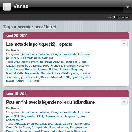
Variae
Recherche
Tags » premier secrétairei
sept 20, 2011
Les mots de la politique (12) : le pacte
Par
Romain
Catégories:
Actualités socialistes
,
Congrès socialiste
,
En route
pour 2012
,
Les mots de la politique
Tags:
2012
,
arrangement
,
Bertrand Delanoë
,
candidat
,
Claire
Chazal
,
congrès de Reims
,
DSK
,
France 2
,
François Hollande
,
Jean-Jacques Bourdin
,
Laurent Fabius
,
Laurent Ruquier
,
Manuel Valls
,
Marrakech
,
Martine Aubry
,
ONPC
,
pacte
,
premier
secrétaire
,
présidentielle
,
Rassemblement
,
RMC
,
ryad
,
Ségolène
Royal
,
Sofitel
,
TF1
,
unité
sept 15, 2011
Pour en finir avec la légende noire du hollandisme
Par
Romain
Catégories:
Actualités socialistes
,
Congrès socialiste
,
En route
pour 2012
,
Régionales 2010
,
Rénovation de la gauche
,
Sans
commentaire
Tags:
#FH2012
,
20 euros
,
2002
,
2007
,
2012
,
21 avril
,
cantonales
,
Congrès de Dijon
,
Congrès du Mans
,
élection
,
Européennes
,
François Hollande
,
Henri Emmanuelli
,
Jean-Luc Mélenchon
,