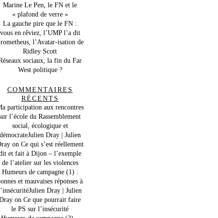
Marine Le Pen, le FN et le
« plafond de verre »
La gauche pire que le FN :
vous en rêviez, l’UMP l’a dit
rometheus, l’Avatar-isation de
Ridley Scott
Réseaux sociaux, la fin du Far
West politique ?
COMMENTAIRES
RÉCENTS
a participation aux rencontres
sur l’école du Rassemblement
social, écologique et
démocrateJulien Dray | Julien
ray
on
Ce qui s’est réellement
dit et fait à Dijon – l’exemple
de l’atelier sur les violences
Humeurs de campagne (1) :
onnes et mauvaises réponses à
l’insécuritéJulien Dray | Julien
Dray
on
Ce que pourrait faire
le PS sur l’insécurité
Humeurs de campagne (2) –