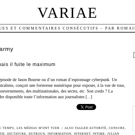
VARIAE
UES ET COMMENTAIRES CONSÉCUTIFS – PAR ROMAI
army
mais il fuite le maximum
n épisode de Jason Bourne ou d’un roman d’espionnage cyberpunk. Un
straliens, conçoit une forteresse numérique pour exposer, à la vue de tous,
gouvernements, des multinationales, des sectes, etc. Son credo ? La
re disponible toute l’information aux journalistes [...]
DU TEMPS
,
LES MÉDIAS M'ONT TUER
|
ALSO TAGGED
AUTORITÉ
,
CENSURE
,
TIE
,
DICTATURE
,
DUTROUX
,
INFORMATION
,
INTERNET
,
INTIME
,
JULIAN