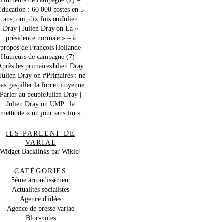
Education : 60 000 postes en 5
ans, oui, dix fois ouiJulien
Dray | Julien Dray
on
La «
présidence normale » – à
propos de François Hollande
Humeurs de campagne (7) –
Après les primairesJulien Dray
 Julien Dray
on
#Primaires : ne
as gaspiller la force citoyenne
Parler au peupleJulien Dray |
Julien Dray
on
UMP : la
méthode « un jour sans fin »
ILS PARLENT DE
VARIAE
Widget Backlinks par Wikio!
CATÉGORIES
5ème arrondissement
Actualités socialistes
Agence d'idées
Agence de presse Variae
Bloc-notes