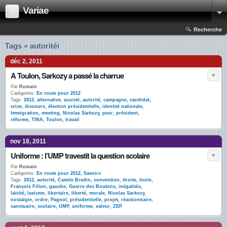
Variae
Recherche
Tags » autoritéi
déc 2, 2011
A Toulon, Sarkozy a passé la charrue
Par
Romain
Catégories:
En route pour 2012
Tags:
2012
,
alternative
,
assisté
,
autorité
,
campagne
,
candidat
,
crise
,
discours
,
élection présidentielle
,
identité nationale
,
Immigration
,
meeting
,
Nicolas Sarkozy
,
peur
,
président
,
réforme
,
TINA
,
Toulon
,
travail
nov 18, 2011
Uniforme : l’UMP travestit la question scolaire
Par
Romain
Catégories:
En route pour 2012
,
Savoirs
Tags:
2012
,
autorité
,
Camile Bredin
,
convention
,
droite
,
école
,
François Fillon
,
gauche
,
Guerre des Boutons
,
inégalités
,
laïcité
,
laxisme
,
libertaire
,
liberté
,
morale
,
Nicolas Sarkozy
,
nostalgie
,
ordre
,
Pagnol
,
présidentielle
,
projet
,
réactionnaire
,
sanctuaire
,
scolaire
,
UMP
,
uniforme
,
valeur
,
ZEP