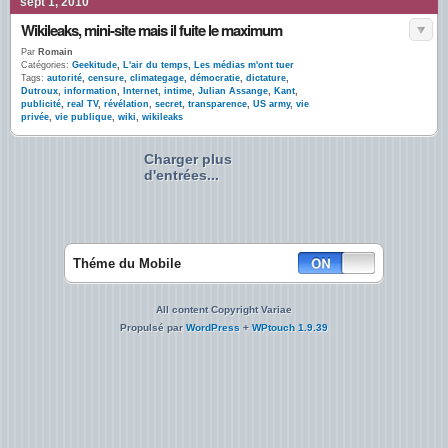
sept 1, 2010
Wikileaks, mini-site mais il fuite le maximum
Par
Romain
Catégories:
Geekitude
,
L'air du temps
,
Les médias m'ont tuer
Tags:
autorité
,
censure
,
climategage
,
démocratie
,
dictature
,
Dutroux
,
information
,
Internet
,
intime
,
Julian Assange
,
Kant
,
publicité
,
real TV
,
révélation
,
secret
,
transparence
,
US army
,
vie
privée
,
vie publique
,
wiki
,
wikileaks
Charger plus
d'entrées...
Théme du Mobile
All content Copyright Variae
Propulsé par
WordPress
+
WPtouch 1.9.39