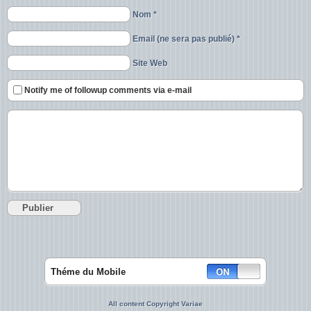
Nom *
Email (ne sera pas publié) *
Site Web
Notify me of followup comments via e-mail
Théme du Mobile
All content Copyright Variae