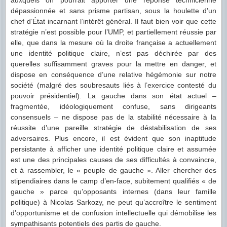
auxquels on pourrait apporter une réponse technicienne
dépassionnée et sans prisme partisan, sous la houlette d’un
chef d’État incarnant l’intérêt général. Il faut bien voir que cette
stratégie n’est possible pour l’UMP, et partiellement réussie par
elle, que dans la mesure où la droite française a actuellement
une identité politique claire, n’est pas déchirée par des
querelles suffisamment graves pour la mettre en danger, et
dispose en conséquence d’une relative hégémonie sur notre
société (malgré des soubresauts liés à l’exercice contesté du
pouvoir présidentiel). La gauche dans son état actuel –
fragmentée, idéologiquement confuse, sans dirigeants
consensuels – ne dispose pas de la stabilité nécessaire à la
réussite d’une pareille stratégie de déstabilisation de ses
adversaires. Plus encore, il est évident que son inaptitude
persistante à afficher une identité politique claire et assumée
est une des principales causes de ses difficultés à convaincre,
et à rassembler, le « peuple de gauche ». Aller chercher des
stipendiaires dans le camp d’en-face, subitement qualifiés « de
gauche » parce qu’opposants internes (dans leur famille
politique) à Nicolas Sarkozy, ne peut qu’accroître le sentiment
d’opportunisme et de confusion intellectuelle qui démobilise les
sympathisants potentiels des partis de gauche.