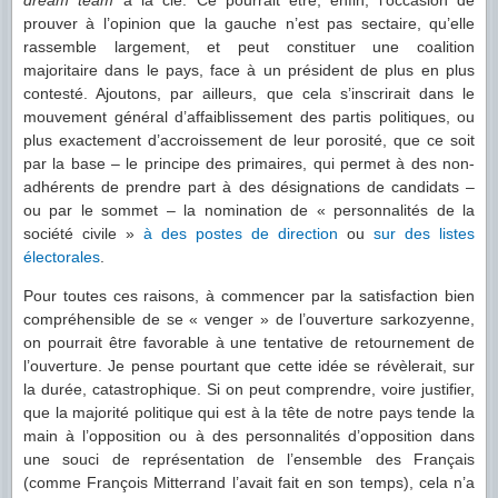
dream team
à la clé. Ce pourrait être, enfin, l’occasion de
prouver à l’opinion que la gauche n’est pas sectaire, qu’elle
rassemble largement, et peut constituer une coalition
majoritaire dans le pays, face à un président de plus en plus
contesté. Ajoutons, par ailleurs, que cela s’inscrirait dans le
mouvement général d’affaiblissement des partis politiques, ou
plus exactement d’accroissement de leur porosité, que ce soit
par la base – le principe des primaires, qui permet à des non-
adhérents de prendre part à des désignations de candidats –
ou par le sommet – la nomination de « personnalités de la
société civile »
à des postes de direction
ou
sur des listes
électorales
.
Pour toutes ces raisons, à commencer par la satisfaction bien
compréhensible de se « venger » de l’ouverture sarkozyenne,
on pourrait être favorable à une tentative de retournement de
l’ouverture. Je pense pourtant que cette idée se révèlerait, sur
la durée, catastrophique. Si on peut comprendre, voire justifier,
que la majorité politique qui est à la tête de notre pays tende la
main à l’opposition ou à des personnalités d’opposition dans
une souci de représentation de l’ensemble des Français
(comme François Mitterrand l’avait fait en son temps), cela n’a