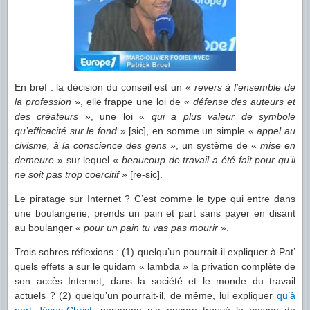
En bref : la décision du conseil est un «
revers à l’ensemble de
la profession
», elle frappe une loi de «
défense des auteurs et
des créateurs
», une loi «
qui a plus valeur de symbole
qu’efficacité sur le fond
» [sic], en somme un simple «
appel au
civisme, à la conscience des gens
», un système de «
mise en
demeure
» sur lequel «
beaucoup de travail a été fait pour qu’il
ne soit pas trop coercitif
» [re-sic].
Le piratage sur Internet ? C’est comme le type qui entre dans
une boulangerie, prends un pain et part sans payer en disant
au boulanger «
pour un pain tu vas pas mourir
».
Trois sobres réflexions : (1) quelqu’un pourrait-il expliquer à Pat’
quels effets a sur le quidam « lambda » la privation complète de
son accès Internet, dans la société et le monde du travail
actuels ? (2) quelqu’un pourrait-il, de même, lui expliquer
qu’à