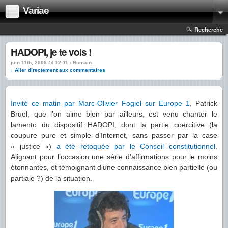
Variae
Recherche
HADOPI, je te vois !
juin 11th, 2009 @ 12:11 › Romain
↓ Aller directement aux commentaires
Invité ce matin par Marc-Olivier Fogiel sur Europe 1
, Patrick
Bruel, que l’on aime bien par ailleurs, est venu chanter le
lamento du dispositif HADOPI, dont la partie coercitive (la
coupure pure et simple d’Internet, sans passer par la case
« justice »)
a été retoquée par le Conseil constitutionnel
.
Alignant pour l’occasion une série d’affirmations pour le moins
étonnantes, et témoignant d’une connaissance bien partielle (ou
partiale ?) de la situation.