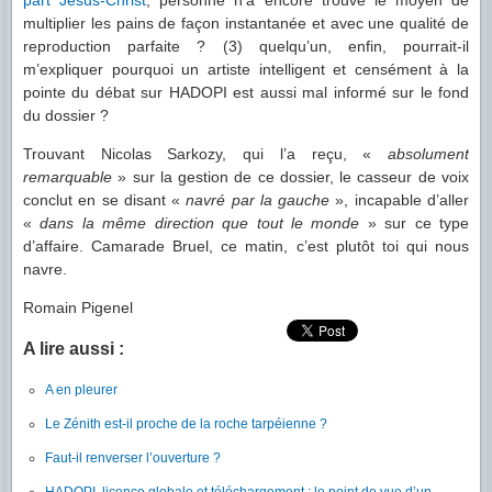
part Jésus-Christ
, personne n’a encore trouvé le moyen de
multiplier les pains de façon instantanée et avec une qualité de
reproduction parfaite ? (3) quelqu’un, enfin, pourrait-il
m’expliquer pourquoi un artiste intelligent et censément à la
pointe du débat sur HADOPI est aussi mal informé sur le fond
du dossier ?
Trouvant Nicolas Sarkozy, qui l’a reçu, «
absolument
remarquable
» sur la gestion de ce dossier, le casseur de voix
conclut en se disant «
navré par la gauche
», incapable d’aller
«
dans la même direction que tout le monde
» sur ce type
d’affaire. Camarade Bruel, ce matin, c’est plutôt toi qui nous
navre.
Romain Pigenel
A lire aussi :
A en pleurer
Le Zénith est-il proche de la roche tarpéienne ?
Faut-il renverser l’ouverture ?
HADOPI, licence globale et téléchargement : le point de vue d’un