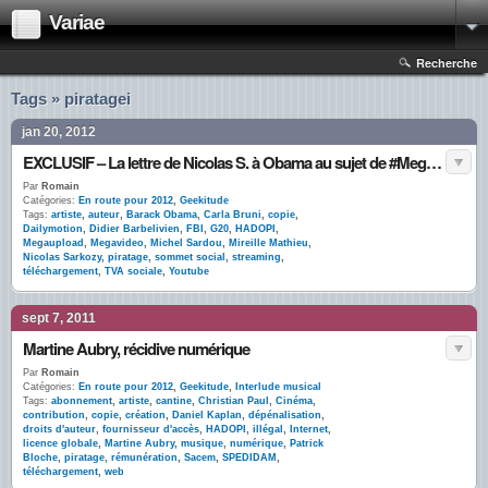
Variae
Recherche
Tags » piratagei
jan 20, 2012
EXCLUSIF – La lettre de Nicolas S. à Obama au sujet de #Megaupload
Par
Romain
Catégories:
En route pour 2012
,
Geekitude
Tags:
artiste
,
auteur
,
Barack Obama
,
Carla Bruni
,
copie
,
Dailymotion
,
Didier Barbelivien
,
FBI
,
G20
,
HADOPI
,
Megaupload
,
Megavideo
,
Michel Sardou
,
Mireille Mathieu
,
Nicolas Sarkozy
,
piratage
,
sommet social
,
streaming
,
téléchargement
,
TVA sociale
,
Youtube
sept 7, 2011
Martine Aubry, récidive numérique
Par
Romain
Catégories:
En route pour 2012
,
Geekitude
,
Interlude musical
Tags:
abonnement
,
artiste
,
cantine
,
Christian Paul
,
Cinéma
,
contribution
,
copie
,
création
,
Daniel Kaplan
,
dépénalisation
,
droits d'auteur
,
fournisseur d'accès
,
HADOPI
,
illégal
,
Internet
,
licence globale
,
Martine Aubry
,
musique
,
numérique
,
Patrick
Bloche
,
piratage
,
rémunération
,
Sacem
,
SPEDIDAM
,
téléchargement
,
web