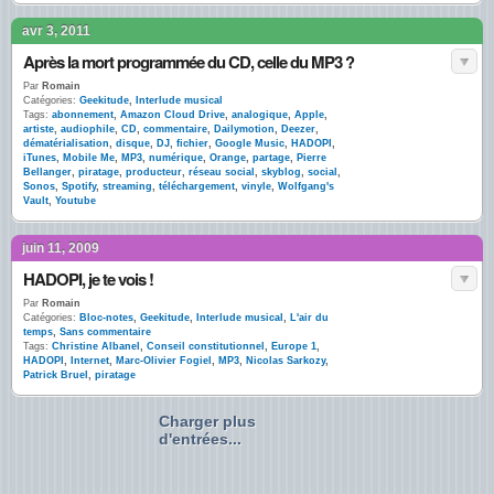
avr 3, 2011
Après la mort programmée du CD, celle du MP3 ?
Par
Romain
Catégories:
Geekitude
,
Interlude musical
Tags:
abonnement
,
Amazon Cloud Drive
,
analogique
,
Apple
,
artiste
,
audiophile
,
CD
,
commentaire
,
Dailymotion
,
Deezer
,
dématérialisation
,
disque
,
DJ
,
fichier
,
Google Music
,
HADOPI
,
iTunes
,
Mobile Me
,
MP3
,
numérique
,
Orange
,
partage
,
Pierre
Bellanger
,
piratage
,
producteur
,
réseau social
,
skyblog
,
social
,
Sonos
,
Spotify
,
streaming
,
téléchargement
,
vinyle
,
Wolfgang's
Vault
,
Youtube
juin 11, 2009
HADOPI, je te vois !
Par
Romain
Catégories:
Bloc-notes
,
Geekitude
,
Interlude musical
,
L'air du
temps
,
Sans commentaire
Tags:
Christine Albanel
,
Conseil constitutionnel
,
Europe 1
,
HADOPI
,
Internet
,
Marc-Olivier Fogiel
,
MP3
,
Nicolas Sarkozy
,
Patrick Bruel
,
piratage
Charger plus
d'entrées...