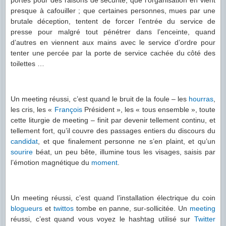
portes pour des raisons de sécurité, que l’organisation en vient
presque à cafouiller ; que certaines personnes, mues par une
brutale déception, tentent de forcer l’entrée du service de
presse pour malgré tout pénétrer dans l’enceinte, quand
d’autres en viennent aux mains avec le service d’ordre pour
tenter une percée par la porte de service cachée du côté des
toilettes …
Un meeting réussi, c’est quand le bruit de la foule – les
hourras
,
les cris, les «
François
Président », les « tous ensemble », toute
cette liturgie de meeting – finit par devenir tellement continu, et
tellement fort, qu’il couvre des passages entiers du discours du
candidat
, et que finalement personne ne s’en plaint, et qu’un
sourire
béat, un peu bête, illumine tous les visages, saisis par
l’émotion magnétique du
moment
.
Un meeting réussi, c’est quand l’installation électrique du coin
blogueurs
et
twittos
tombe en panne, sur-sollicitée. Un
meeting
réussi, c’est quand vous voyez le hashtag utilisé sur
Twitter