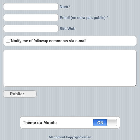
Nom *
Email (ne sera pas publié) *
Site Web
Notify me of followup comments via e-mail
Théme du Mobile
All content Copyright Variae