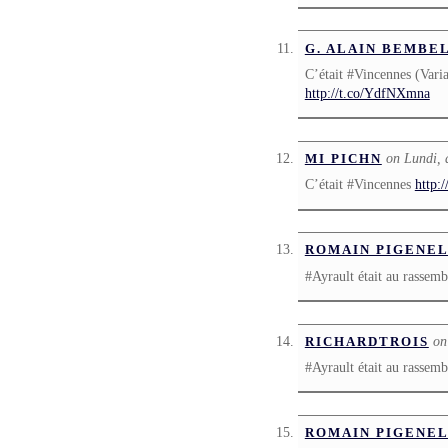
G. ALAIN BEMBE
C’était #Vincennes (Vari
http://t.co/YdfNXmna
on Lundi, 
MI PICHN
C’était #Vincennes
http:
ROMAIN PIGENE
#Ayrault était au rasse
on
RICHARDTROIS
#Ayrault était au rasse
ROMAIN PIGENE