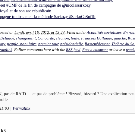
et #UMP de la fin de campagne de @nicolassarkozy
oyal et de son arc républicain
mpagne tonitruante : la méthode Sarkozy #SarkoCaSuffit
Posted on
Lundi, avril 16, 2012, at 13:23
. Filed under
Actualités socialistes
,
En rou
 Delanoë
,
changement
,
Concorde
,
élection
,
foule
,
François Hollande
,
gauche
,
Kas
ozy
,
peuple; populaire
,
premier tour
,
présidentielle
,
Rassemblement
,
Théâtre du Sol
rmalink
. Follow comments here with the
RSS feed
.
Post a comment
or leave a
track
, pas de RAID … et pas de problème ! Bizzard, bizzard ? Une explication peu
molle.
 21:03
|
Permalink
cks