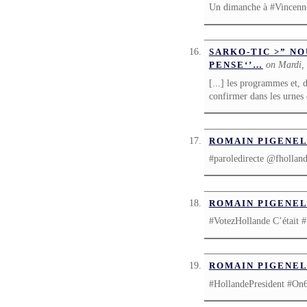
Un dimanche à #Vincenn
SARKO-TIC >” NO
on Mardi, 
PENSE‘’…
[...] les programmes et, d
confirmer dans les urnes d
ROMAIN PIGENE
#paroledirecte @fhollan
ROMAIN PIGENE
#VotezHollande C’était 
ROMAIN PIGENE
#HollandePresident #On6