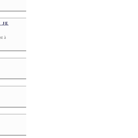
 JE
st à