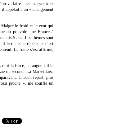
’on va faire huer les syndicats
ns il appelait à un « changement
. Malgré le froid et le vent qui
ique du pouvoir, une France à
 depuis 5 ans. Les thèmes sont
 il le dit et le répète, et c’est
entend. La route s’est affirmé,
-moi la force, harangue-t-il le
ssue du second. La Marseillaise
uparavant. Chacun repart, plus
ussi proche
», me souffle un