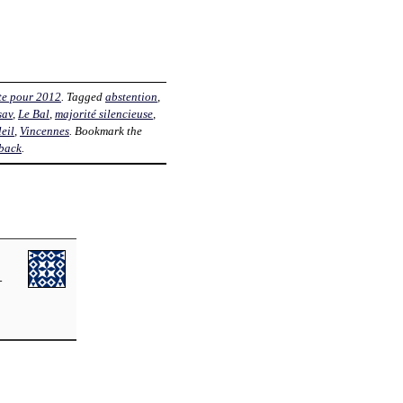
te pour 2012
. Tagged
abstention
,
sav
,
Le Bal
,
majorité silencieuse
,
eil
,
Vincennes
. Bookmark the
back
.
-