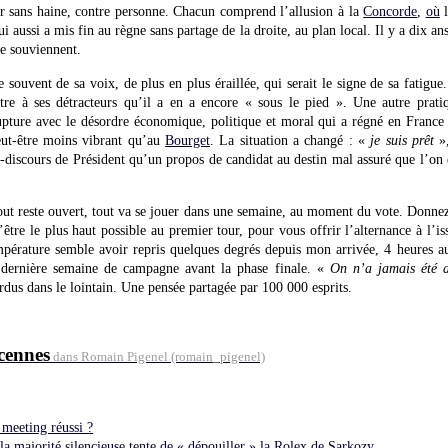
 sans haine, contre personne. Chacun comprend l’allusion à la
Concorde
,
où
l
i aussi a mis fin au règne sans partage de la droite, au plan local. Il y a dix a
se souviennent.
 souvent de sa voix, de plus en plus éraillée, qui serait le signe de sa fatigue
ntre à ses détracteurs qu’il a en a encore « sous le pied ». Une autre prat
upture avec le désordre économique, politique et moral qui a régné en France
eut-être moins vibrant qu’au
Bourget
. La situation a changé : «
je suis prêt
»,
-discours de Président qu’un propos de candidat au destin mal assuré que l’on 
 tout reste ouvert, tout va se jouer dans une semaine, au moment du vote. Donnez
être le plus haut possible au premier tour, pour vous offrir l’alternance à l’i
mpérature semble avoir repris quelques degrés depuis mon arrivée, 4 heures a
 dernière semaine de campagne avant la phase finale. «
On n’a jamais été a
erdus dans le lointain. Une pensée partagée par 100 000 esprits.
cennes
dans Romain Pigenel (romain_pigenel)
 meeting réussi ?
a majorité silencieuse tente de « dépouiller » la Rolex de Sarkozy