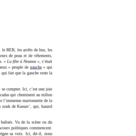
 le RER, les arrêts de bus, les
leurs de peau et de vêtements,
es. «
La fête à Neuneu
», s’était
ameux « peuple de
gauche
» qui
e
qui fait que la gauche reste la
 se compter. Ici, c’est une joie
tucadas qui cheminent au milieu
lle l’immense marionnette de la
du zouk de Kassav’, qui, hasard
 balisés. Vu de la scène ou du
scours politiques commencent.
gne sa voix. Ici, dit-il, nous