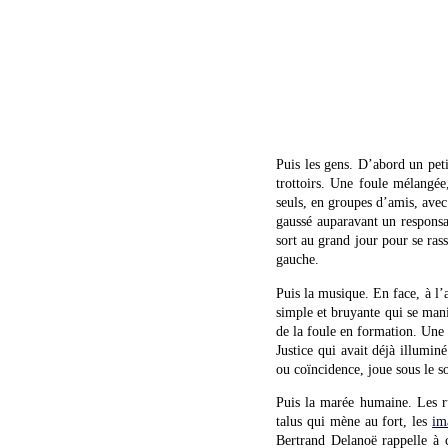
Puis les gens. D’abord un peti
trottoirs. Une foule mélangée
seuls, en groupes d’amis, avec 
gaussé auparavant un respons
sort au grand jour pour se ras
gauche.
Puis la musique. En face, à l’
simple et bruyante qui se mani
de la foule en formation. Une 
Justice qui avait déjà illumin
ou coïncidence, joue sous le so
Puis la marée humaine. Les ru
talus qui mène au fort, les
im
Bertrand Delanoë rappelle à c