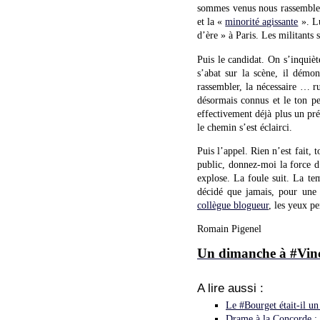
sommes venus nous rassembler
et la «
minorité agissante
». Lu
d’ère » à Paris. Les militants 
Puis le candidat. On s’inquiète
s’abat sur la scène, il démo
rassembler, la nécessaire … r
désormais connus et le ton p
effectivement déjà plus un pré
le chemin s’est éclairci.
Puis l’appel. Rien n’est fait,
public, donnez-moi la force d’
explose. La foule suit. La te
décidé que jamais, pour une
collègue blogueur
, les yeux p
Romain Pigenel
Un dimanche à #Vin
A lire aussi :
Le #Bourget était-il un
Drame à la Concorde : l