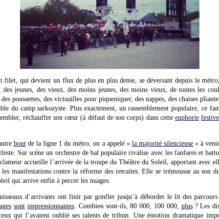
t filet, qui devient un flux de plus en plus dense, se déversant depuis le métro,
, des jeunes, des vieux, des moins jeunes, des moins vieux, de toutes les cou
des poussettes, des victuailles pour piqueniquer, des nappes, des chaises pliant
able du camp sarkozyste. Plus exactement, un rassemblement populaire, ce f
sembler, réchauffer son cœur (à défaut de son corps) dans cette
euphorie
festiv
autre
bout
de la ligne 1 du métro, on a appelé «
la majorité silencieuse
» à venir
feste. Sur scène un orchestre de bal populaire rivalise avec les fanfares et bat
clameur accueille l’arrivée de la troupe du Théâtre du Soleil, apportant avec e
é les manifestations contre la réforme des retraites. Elle se trémousse au son 
leil qui arrive enfin à percer les nuages.
isseaux d’arrivants ont finir par gonfler jusqu’à déborder le lit des parcours
ages
sont
impressionnantes
. Combien sont-ils, 80 000, 100 000,
plus
? Les di
eux qui l’avaient oublié ses talents de tribun. Une émotion dramatique imprè