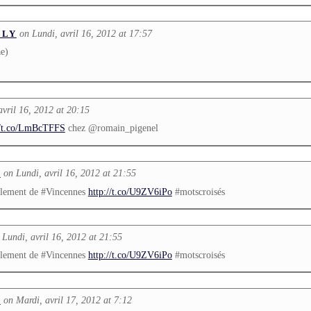
on Lundi, avril 16, 2012 at 17:57
LLY
ae)
avril 16, 2012 at 20:15
//t.co/LmBcTFFS
chez @romain_pigenel
on Lundi, avril 16, 2012 at 21:55
L
mblement de #Vincennes
http://t.co/U9ZV6iPo
#motscroisés
 Lundi, avril 16, 2012 at 21:55
mblement de #Vincennes
http://t.co/U9ZV6iPo
#motscroisés
on Mardi, avril 17, 2012 at 7:12
L