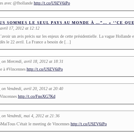
es avec @fhollande
http://t.co/U9ZV6iPo
US SOMMES LE SEUL PAYS AU MONDE À …”… « ‘’CE QUE
avril 17, 2012 at 12:12
’avoir un avis précis sur les enjeux de cette présidentielle. La vague Hollande e
ès le 22 avril. La France a besoin de [...]
on Mercredi, avril 18, 2012 at 18:31
L
de à #Vincennes
http://t.co/U9ZV6iPo
on Vendredi, avril 20, 2012 at 20:40
L
#Vincennes
http://t.co/FnoXG7Kd
on Vendredi, mai 4, 2012 at 21:36
L
MaiTous C'était le meeting de Vincennes
http://t.co/U9ZV6iPo