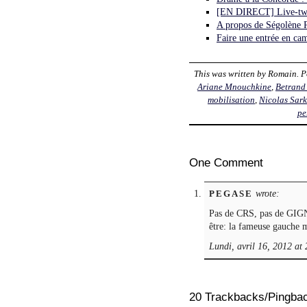
[EN DIRECT] Live-twe
A propos de Ségolène R
Faire une entrée en ca
This was written by
Romain
. 
Ariane Mnouchkine
,
Betrand
mobilisation
,
Nicolas Sark
pe
One Comment
wrote:
PEGASE
Pas de CRS, pas de GIGN
être: la fameuse gauche 
Lundi, avril 16, 2012 at
20 Trackbacks/Pingba