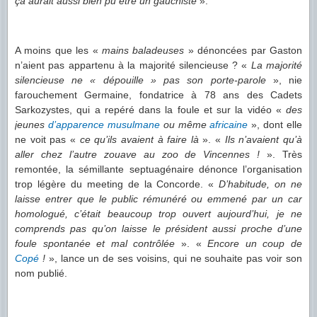
ça aurait aussi bien pu être un gauchiste
».
A moins que les «
mains baladeuses
» dénoncées par Gaston
n’aient pas appartenu à la majorité silencieuse ? «
La majorité
silencieuse ne « dépouille » pas son porte-parole
», nie
farouchement Germaine, fondatrice à 78 ans des Cadets
Sarkozystes, qui a repéré dans la foule et sur la vidéo «
des
jeunes
d’apparence musulmane
ou même
africaine
», dont elle
ne voit pas «
ce qu’ils avaient à faire là
». «
Ils n’avaient qu’à
aller chez l’autre zouave au zoo de Vincennes !
». Très
remontée, la sémillante septuagénaire dénonce l’organisation
trop légère du meeting de la Concorde. «
D’habitude, on ne
laisse entrer que le public rémunéré ou emmené par un car
homologué, c’était beaucoup trop ouvert aujourd’hui, je ne
comprends pas qu’on laisse le président aussi proche d’une
foule spontanée et mal contrôlée
». «
Encore un coup de
Copé
!
», lance un de ses voisins, qui ne souhaite pas voir son
nom publié.