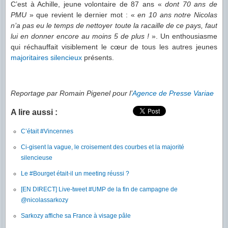
C’est à Achille, jeune volontaire de 87 ans «
dont 70 ans de
PMU
» que revient le dernier mot : «
en 10 ans notre Nicolas
n’a pas eu le temps de nettoyer toute la racaille de ce pays, faut
lui en donner encore au moins 5 de plus !
». Un enthousiasme
qui réchauffait visiblement le cœur de tous les autres jeunes
majoritaires silencieux
présents.
Reportage par Romain Pigenel pour l’
Agence de Presse Variae
A lire aussi :
C’était #Vincennes
Ci-gisent la vague, le croisement des courbes et la majorité
silencieuse
Le #Bourget était-il un meeting réussi ?
[EN DIRECT] Live-tweet #UMP de la fin de campagne de
@nicolassarkozy
Sarkozy affiche sa France à visage pâle