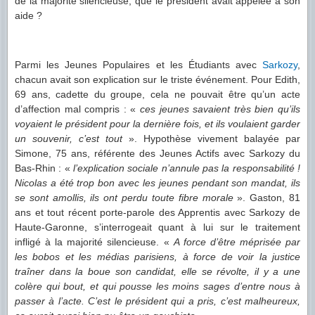
de la majorité silencieuse, que le président avait appelée à son
aide ?
Parmi les Jeunes Populaires et les Étudiants avec
Sarkozy
,
chacun avait son explication sur le triste événement. Pour Edith,
69 ans, cadette du groupe, cela ne pouvait être qu’un acte
d’affection mal compris : «
ces jeunes savaient très bien qu’ils
voyaient le président pour la dernière fois, et ils voulaient garder
un souvenir, c’est tout
». Hypothèse vivement balayée par
Simone, 75 ans, référente des Jeunes Actifs avec Sarkozy du
Bas-Rhin : «
l’explication sociale n’annule pas la responsabilité !
Nicolas a été trop bon avec les jeunes pendant son mandat, ils
se sont amollis, ils ont perdu toute fibre morale
». Gaston, 81
ans et tout récent porte-parole des Apprentis avec Sarkozy de
Haute-Garonne, s’interrogeait quant à lui sur le traitement
infligé à la majorité silencieuse. «
A force d’être méprisée par
les bobos et les médias parisiens, à force de voir la justice
traîner dans la boue son candidat, elle se révolte, il y a une
colère qui bout, et qui pousse les moins sages d’entre nous à
passer à l’acte. C’est le président qui a pris, c’est malheureux,