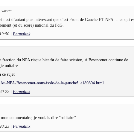
wrote:
L
sin est d’autant plus intéressant que c’est Front de Gauche ET NPA … ce qui es
nnement (et du score) national du FdG.
 19:50
|
Permalink
te fraction du NPA risque bientôt de faire scission, si Besancenot continue de
ie unitaire.
 ce sujet
/Au-NPA-Besancenot-nous-isole-de-la-gauche!_a189804.html
 20:22
|
Permalink
 mon commentaire, je voulais dire “solitaire”
 20:23
|
Permalink