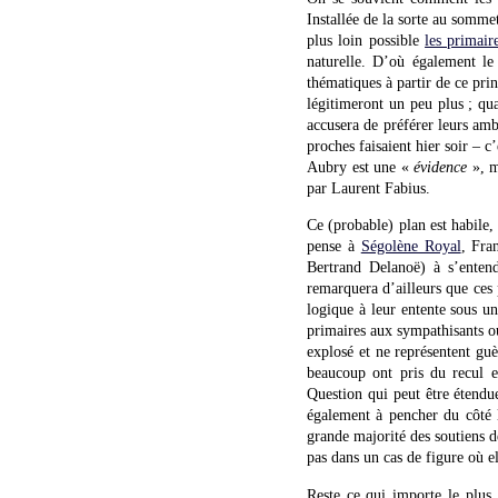
Installée de la sorte au somme
plus loin possible
les primair
naturelle. D’où également le
thématiques à partir de ce prin
légitimeront un peu plus ; qua
accusera de préférer leurs ambi
proches faisaient hier soir – 
Aubry est une «
évidence
», m
par Laurent Fabius.
Ce (probable) plan est habile
pense à
Ségolène Royal
, Fra
Bertrand Delanoë) à s’entend
remarquera d’ailleurs que ces 
logique à leur entente sous u
primaires aux sympathisants ou
explosé et ne représentent guè
beaucoup ont pris du recul et
Question qui peut être étendu
également à pencher du côté l
grande majorité des soutiens 
pas dans un cas de figure où e
Reste ce qui importe le plus,