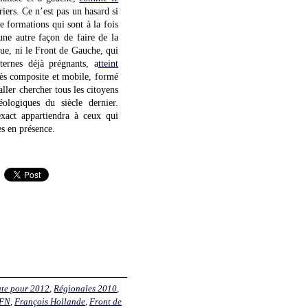
iers. Ce n’est pas un hasard si
e formations qui sont à la fois
une autre façon de faire de la
ue, ni le Front de Gauche, qui
ternes déjà prégnants, a
tteint
rès composite et mobile, formé
ller chercher tous les citoyens
éologiques du siècle dernier.
xact appartiendra à ceux qui
es en présence.
ute pour 2012
,
Régionales 2010
,
FN
,
François Hollande
,
Front de