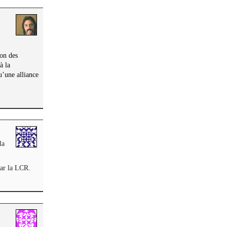
ion des
à la
u’une alliance
la
par la LCR.