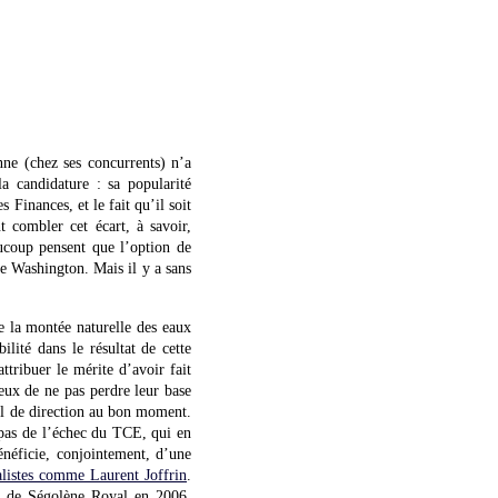
ne (chez ses concurrents) n’a
 candidature : sa popularité
 Finances, et le fait qu’il soit
 combler cet écart, à savoir,
aucoup pensent que l’option de
de Washington. Mais il y a sans
de la montée naturelle des eaux
lité dans le résultat de cette
ttribuer le mérite d’avoir fait
eux de ne pas perdre leur base
euil de direction au bon moment.
 pas de l’échec du TCE, qui en
énéficie, conjointement, d’une
ialistes comme Laurent Joffrin
.
ur de Ségolène Royal en 2006.