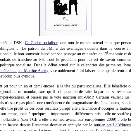
ypothèque DSK.
Ce Godot socialiste
, que tout le monde attend mais que person
shington … Le patron du FMI a des avantages évidents dans la course à la
ationale, le bon souvenir laissé par son passage au ministère de l’Économie et des
 combats de tranchée au PS. Tout le problème pour lui est de savoir comment
olitique socialiste. Dans le débat actuel sur le calendrier des primaires, be
 défendue par Martine Aubry
, vise noblement à lui laisser le temps de rentrer 
beaucoup plus cynique.
 (et pour un an et demi encore) à la tête du parti socialiste. Elle bénéficie 
gional de mi-mandat, sans qu’il soit possible de faire la part de sa responsabi
hyper-localisés, et biaisés par le vote sanction anti-UMP. Certains veulent lui a
mais n’est-ce pas plutôt une conséquence du pragmatisme des élus locaux, souci
 elle tire profit de ces bons résultats puisqu’elle a la chance d’occuper le faut
n temps, mais à quelques – importantes – différences près : elle ne souffre
le hollandiste (son TCE à elle a eu lieu avant, aux européennes 2009) ; elle b
e en hausse depuis l’automne dernier et appuyée par le
soutien actif d’éditor
ondages, entre autres facteurs, avaient fait pression de l’extérieur en fave