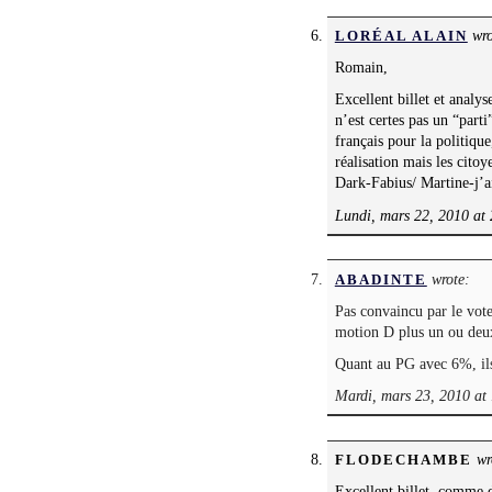
wro
LORÉAL ALAIN
Romain,
Excellent billet et analy
n’est certes pas un “parti
français pour la politique
réalisation mais les cito
Dark-Fabius/ Martine-j’a
Lundi, mars 22, 2010 at
wrote:
ABADINTE
Pas convaincu par le vote
motion D plus un ou deux
Quant au PG avec 6%, ils
Mardi, mars 23, 2010 at
wr
FLODECHAMBE
Excellent billet, comme