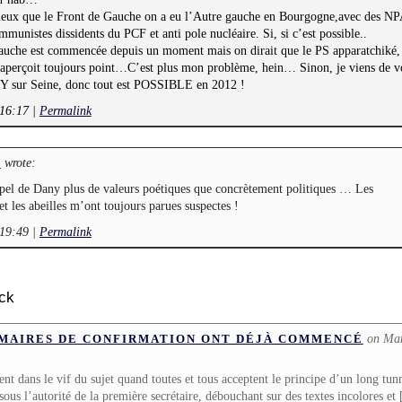
ieux que le Front de Gauche on a eu l’Autre gauche en Bourgogne,avec des NP
mmunistes dissidents du PCF et anti pole nucléaire. Si, si c’est possible..
auche est commencée depuis un moment mais on dirait que le PS apparatchiké,
 aperçoit toujours point…C’est plus mon problème, hein… Sinon, je viens de v
Y sur Seine, donc tout est POSSIBLE en 2012 !
 16:17
|
Permalink
wrote:
L
ppel de Dany plus de valeurs poétiques que concrètement politiques … Les
et les abeilles m’ont toujours parues suspectes !
 19:49
|
Permalink
ck
on Mar
RIMAIRES DE CONFIRMATION ONT DÉJÀ COMMENCÉ
ent dans le vif du sujet quand toutes et tous acceptent le principe d’un long tun
us l’autorité de la première secrétaire, débouchant sur des textes incolores et [