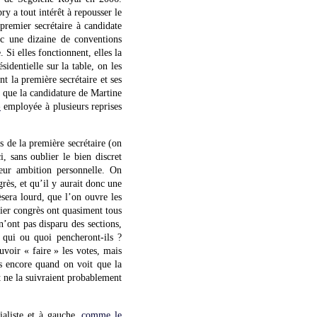
y a tout intérêt à repousser le
 premier secrétaire à candidate
ec une dizaine de conventions
 Si elles fonctionnent, elles la
identielle sur la table, on les
nt la première secrétaire et ses
 que la candidature de Martine
»
employée à plusieurs reprises
 de la première secrétaire (on
 sans oublier le bien discret
leur ambition personnelle. On
rès, et qu’il y aurait donc une
sera lourd, que l’on ouvre les
nier congrès ont quasiment tous
n’ont pas disparu des sections,
s qui ou quoi pencheront-ils ?
voir « faire » les votes, mais
us encore quand on voit que la
 ne la suivraient probablement
cialiste et à gauche,
comme le