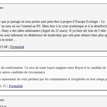
te:
se que je partage en tous points sauf peut-être à propos d’Europe Ecologie : Ce
” au sens où on l’entend au PS. Mais face à la crise systémique et à la désaffect
, Dany a des idées séduisantes (Appel du 22 mars). Il ya bien sûr loin de l’idée 
yens sont tellement en déshérence de leadership que celà peut séduire bien plus q
i-le-ticket….
 23:08
|
Permalink
 de confirmation. Ce sera de toute façon sanglant entre Royal et le candidat de 
 autres candidats de circonstance.
 reprennent les voix perdues par les communistes et récupérées en leur temps 
 1:15
|
Permalink
ote:
 d’hab…