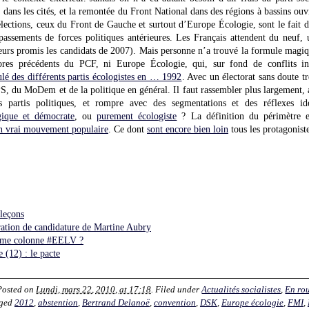
 dans les cités, et la remontée du Front National dans des régions à bassins ouvr
élections, ceux du Front de Gauche et surtout d’Europe Écologie, sont le fait d
assements de forces politiques antérieures. Les Français attendent du neuf, 
lleurs promis les candidats de 2007). Mais personne n’a trouvé la formule magiq
cores précédents du PCF, ni Europe Écologie, qui, sur fond de conflits in
lé des différents partis écologistes en … 1992
. Avec un électorat sans doute t
, du MoDem et de la politique en général. Il faut rassembler plus largement, a
s partis politiques, et rompre avec des segmentations et des réflexes id
gique et démocrate
, ou
purement écologiste
? La définition du périmètre e
un vrai mouvement populaire
. Ce dont
sont encore bien loin
tous les protagonist
 leçons
aration de candidature de Martine Aubry
ième colonne #EELV ?
 (12) : le pacte
 Posted on
Lundi, mars 22, 2010, at 17:18
. Filed under
Actualités socialistes
,
En ro
gged
2012
,
abstention
,
Bertrand Delanoë
,
convention
,
DSK
,
Europe écologie
,
FMI
,