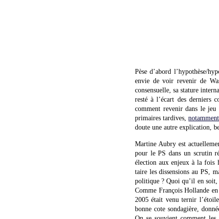
Pèse d’abord l’hypothèse/h
envie de voir revenir de Wa
consensuelle, sa stature intern
resté à l’écart des derniers
comment revenir dans le jeu p
primaires tardives,
notamment
doute une autre explication, 
Martine Aubry est actuellement
pour le PS dans un scrutin ré
élection aux enjeux à la fois 
taire les dissensions au PS, 
politique ? Quoi qu’il en soit,
Comme François Hollande en so
2005 était venu ternir l’étoi
bonne cote sondagière, donné
On se souvient comment les s