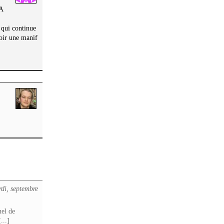
A
 qui continue
oir une manif
di, septembre
nel de
...]