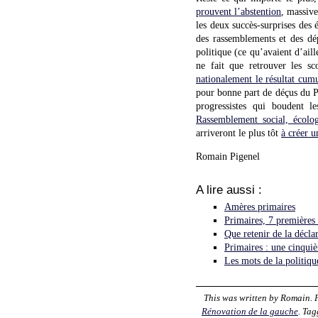
prouvent l’abstention
, massive
les deux succès-surprises des 
des rassemblements et des dép
politique (ce qu’avaient d’ai
ne fait que retrouver les s
nationalement le résultat cumu
pour bonne part de déçus du PS
progressistes qui boudent le
Rassemblement social, écolo
arriveront le plus tôt
à créer 
Romain Pigenel
A lire aussi :
Amères primaires
Primaires, 7 premières
Que retenir de la décl
Primaires : une cinqu
Les mots de la politique
This was written by
Romain
.
Rénovation de la gauche
. Ta