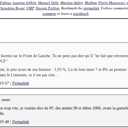
 Fabius
,
Laurent Joffrin
,
Manuel Valls
,
Martine Aubry
,
MoDem
,
Pierre Moscovici
,
,
Ségolène Royal
,
UMP
,
Vincent Peillon
. Bookmark the
permalink
. Follow comments
comment
or leave a
trackback
.
 hormis sur le Front de Gauche. Tu ne peux pas dire qu’il “ne fait que retrouve
 PCF”.
isé, le pire score de son histoire : 1,93 %. Là ils font entre 7 et 8% au premier
dans le Limousin, ce n’est pas rien…
 19:07
|
Permalink
wrote:
L
u trop vite, je voulais dire du PC des années 90 et début 2000, avant la gamell
lle.
 19:48
|
Permalink