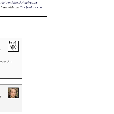
présidentielle
,
Primaires
,
ps
,
 here with the
RSS feed
.
Post a
r
 tour. Au
e