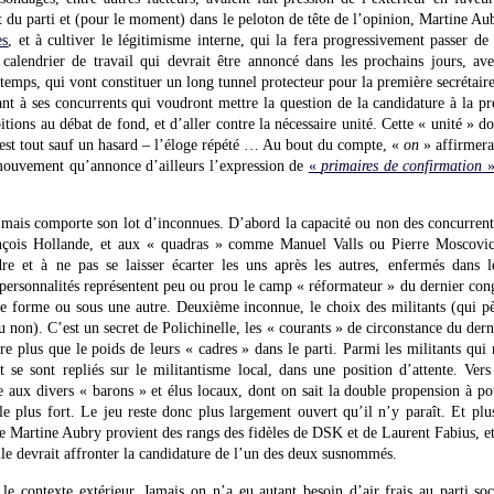
t du parti et (pour le moment) dans le peloton de tête de l’opinion, Martine Aubr
es
, et à cultiver le légitimisme interne, qui la fera progressivement passer de
 calendrier de travail qui devrait être annoncé dans les prochains jours, av
temps, qui vont constituer un long tunnel protecteur pour la première secrétaire.
nt à ses concurrents qui voudront mettre la question de la candidature à la prés
tions au débat de fond, et d’aller contre la nécessaire unité. Cette « unité » do
c’est tout sauf un hasard – l’éloge répété … Au bout du compte, «
on
» affirmera
ouvement qu’annonce d’ailleurs l’expression de
«
primaires de confirmation
, mais comporte son lot d’inconnues. D’abord la capacité ou non des concurrents
nçois Hollande, et aux « quadras » comme Manuel Valls ou Pierre Moscovici,
re et à ne pas se laisser écarter les uns après les autres, enfermés dans 
personnalités représentent peu ou prou le camp « réformateur » du dernier cong
ne forme ou sous une autre. Deuxième inconnue, le choix des militants (qui pè
 non). C’est un secret de Polichinelle, les « courants » de circonstance du der
re plus que le poids de leurs « cadres » dans le parti. Parmi les militants qui 
 se sont repliés sur le militantisme local, dans une position d’attente. Ver
e aux divers « barons » et élus locaux, dont on sait la double propension à pou
e plus fort. Le jeu reste donc plus largement ouvert qu’il n’y paraît. Et pl
de Martine Aubry provient des rangs des fidèles de DSK et de Laurent Fabius, et
lle devrait affronter la candidature de l’un des deux susnommés.
 le contexte extérieur. Jamais on n’a eu autant besoin d’air frais au parti so