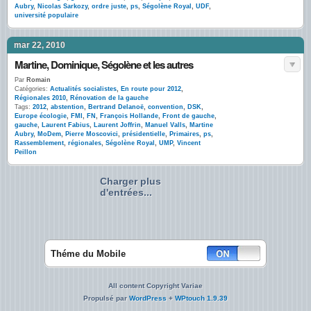
Aubry
,
Nicolas Sarkozy
,
ordre juste
,
ps
,
Ségolène Royal
,
UDF
,
université populaire
mar 22, 2010
Martine, Dominique, Ségolène et les autres
Par
Romain
Catégories:
Actualités socialistes
,
En route pour 2012
,
Régionales 2010
,
Rénovation de la gauche
Tags:
2012
,
abstention
,
Bertrand Delanoë
,
convention
,
DSK
,
Europe écologie
,
FMI
,
FN
,
François Hollande
,
Front de gauche
,
gauche
,
Laurent Fabius
,
Laurent Joffrin
,
Manuel Valls
,
Martine
Aubry
,
MoDem
,
Pierre Moscovici
,
présidentielle
,
Primaires
,
ps
,
Rassemblement
,
régionales
,
Ségolène Royal
,
UMP
,
Vincent
Peillon
Charger plus
d'entrées...
Théme du Mobile
All content Copyright Variae
Propulsé par
WordPress
+
WPtouch 1.9.39