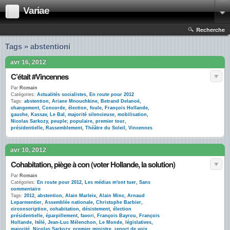
Variae
Recherche
Tags » abstentioni
avr 16, 2012
C’était #Vincennes
Par
Romain
Catégories:
Actualités socialistes
,
En route pour 2012
Tags:
abstention
,
Ariane Mnouchkine
,
Betrand Delanoë
,
changement
,
Concorde
,
élection
,
foule
,
François Hollande
,
gauche
,
Kassav
,
Le Bal
,
majorité silencieuse
,
mobilisation
,
Nicolas Sarkozy
,
peuple; populaire
,
premier tour
,
présidentielle
,
Rassemblement
,
Théâtre du Soleil
,
Vincennes
avr 10, 2012
Cohabitation, piège à con (voter Hollande, la solution)
Par
Romain
Catégories:
En route pour 2012
,
Les médias m'ont tuer
,
Sans
commentaire
Tags:
2012
,
abstention
,
Alain Marleix
,
Alain Minc
,
Arnaud
Leparmentier
,
Assemblée nationale
,
Christophe Barbier
,
circonscription
,
cohabitation
,
désistement
,
élection
présidentielle
,
éparpillement
,
favori
,
François Bayrou
,
François
Hollande
,
Itélé
,
Jean-Luc Mélenchon
,
Le Monde
,
législatives
,
majorité
,
Nicolas Sarkozy
,
premier ministre
,
report de voix
,