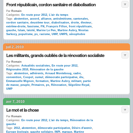
Front républicain, cordon sanitaire et diabolisation
Par
Romain
Catégories:
En route pour 2012
,
L'air du temps
Tags:
abstention
,
accord
,
alliance
,
antisémitisme
,
cantonales
,
cordon sanitaire
,
deuxième tour
,
diabolisation
,
droite
,
électeur
,
extrême-droite
,
fascisme
,
FN
,
François Fillon
,
front républicain
,
gauche
,
Islam
,
laïcité
,
Marine Le Pen
,
Martine Aubry
,
Nicolas
Sarkozy
,
populisme
,
ps
,
racisme
,
UMP
,
UMPS
,
xénophobie
juil 2, 2010
Les militants, grands oubliés de la rénovation socialiste
Par
Romain
Catégories:
Actualités socialistes
,
En route pour 2012
,
Régionales 2010
,
Rénovation de la gauche
Tags:
abstention
,
adhérents
,
Arnaud Monteboug
,
cadre
,
convention
,
Coopol
,
cumul
,
démocratie participative
,
élu
,
Emmanuelle Mignon
,
formation
,
Martine Aubry
,
militant
,
partie
de masse
,
peuple
,
Primaires
,
ps
,
Rénovation
,
Ségolène Royal
,
UMP
avr 7, 2010
Le mot et la chose
Par
Romain
Catégories:
En route pour 2012
,
L'air du temps
,
Rénovation de la
gauche
Tags:
2012
,
abstention
,
démocratie participative
,
Désirs d'avenir
,
Europe écologie
,
gauche solidaire
,
INPI
,
marque
,
Martine