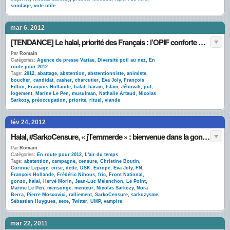
sondage
,
vote utile
mar 6, 2012
[TENDANCE] Le halal, priorité des Français : l’OPIF conforte Sarkozy
Par
Romain
Catégories:
Agence de presse Variae
,
Diversité poil au nez
,
En
route pour 2012
Tags:
2012
,
abattage
,
abstention
,
abstentionniste
,
animiste
,
boucher
,
candidat
,
casher
,
charcutier
,
Eva Joly
,
François
Fillon
,
François Hollande
,
halal
,
haram
,
Islam
,
Jéhovah
,
juif
,
logement
,
Marine Le Pen
,
musulman
,
Nathalie Artaud
,
Nicolas
Sarkozy
,
préoccupation
,
priorité
,
rituel
,
viande
fév 24, 2012
Halal, #SarkoCensure, « j’l’emmerde » : bienvenue dans la gonzo-campagne présidentielle
Par
Romain
Catégories:
En route pour 2012
,
L'air du temps
Tags:
abstention
,
campagne
,
censure
,
Christine Boutin
,
Corinne Lepage
,
crise
,
dette
,
DSK
,
Europe
,
Eva Joly
,
FN
,
François Hollande
,
Frédéric Nihous
,
fric
,
Front National
,
gonzo
,
halal
,
Hervé Morin
,
Jean-Luc Mélenchon
,
Le Point
,
Marine Le Pen
,
mensonge
,
menteur
,
Nicolas Sarkozy
,
Nora
Berra
,
Pierre Moscovici
,
ralliement
,
SarkoCensure
,
sarkozysme
,
Sébastien Huygues
,
sexe
,
Twitter
,
UMP
,
vampire
mar 22, 2011