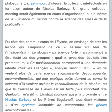
philosophe Eric
Zemmour
, d’intégrer le collectif d’intellectuels en
formation autour de Nicolas Sarkozy. Un grand colloque-
meeting serait également en cours d’organisation, sur le thème
de la «
science du peuple contre la science des élites et de la
politicaille
».
Du côté des communicants de l’Elysée, on envisage de tirer les
leçons qui s’imposent de ce «
séisme au sein de
l’intelligentsia
». Le slogan «
La science forte
» a commencé à
être testé sur des groupes « quali », avec des résultats très
prometteurs. «
Ce positionnement correspond à une demande
latente chez les Français
», analyse l’institut OPIF. «
Ils ne
veulent plus de cette science stigmatisante, décourageante,
incompréhensible, qui leur explique qu’ils doivent se serrer la
ceinture s’ils veulent arrêter le réchauffement de la planète, ou
que la Princesse de Clèves est un texte plus important que
Quelqu’un m’a dit
». L’Institut souligne aussi la proximité entre
Nicolas
Sarkozy
et les Frères Bogdanoff, tous étant victimes
«
d’un
système
incapable de comprendre les
génies
anticonformistes
».