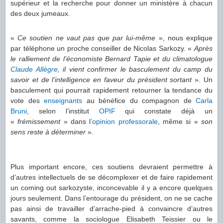
supérieur et la recherche pour donner un ministère à chacun
des deux jumeaux.
«
Ce soutien ne vaut pas que par lui-même
», nous explique
par téléphone un proche conseiller de Nicolas Sarkozy. «
Après
le ralliement de l’économiste Bernard Tapie et du climatologue
Claude Allègre
, il vient confirmer le basculement du camp du
savoir et de l’intelligence en faveur du président sortant
». Un
basculement qui pourrait rapidement retourner la tendance du
vote des
enseignants
au bénéfice du compagnon de
Carla
Bruni
, selon l’institut
OPIF
qui constate déjà un
«
frémissement
» dans l
’opinion
professorale
, même si «
son
sens reste à déterminer
».
Plus important encore, ces soutiens devraient permettre à
d’autres intellectuels de se décomplexer et de faire rapidement
un coming out sarkozyste, inconcevable il y a encore quelques
jours seulement. Dans l’entourage du président, on ne se cache
pas ainsi de travailler d’arrache-pied à convaincre d’autres
savants, comme la sociologue Elisabeth Teissier ou le