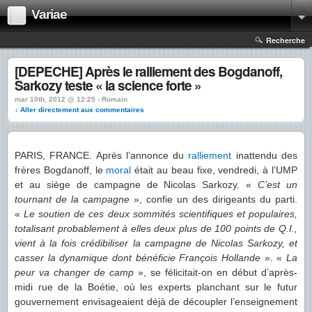
Variae
Recherche
[DEPECHE] Après le ralliement des Bogdanoff,
Sarkozy teste « la science forte »
mar 10th, 2012 @ 12:25 › Romain
↓ Aller directement aux commentaires
PARIS, FRANCE. Après l’annonce du
ralliement
inattendu des
frères Bogdanoff, le
moral
était au beau fixe, vendredi, à l’UMP
et au siège de campagne de Nicolas Sarkozy. «
C’est un
tournant de la campagne
», confie un des dirigeants du parti.
«
Le soutien de ces deux sommités scientifiques et populaires,
totalisant probablement à elles deux plus de 100 points de Q.I.,
vient à la fois crédibiliser la campagne de Nicolas Sarkozy, et
casser la dynamique dont bénéficie François Hollande
». «
La
peur va changer de camp
», se félicitait-on en début d’après-
midi rue de la Boétie, où les experts planchant sur le futur
gouvernement envisageaient déjà de découpler l’enseignement