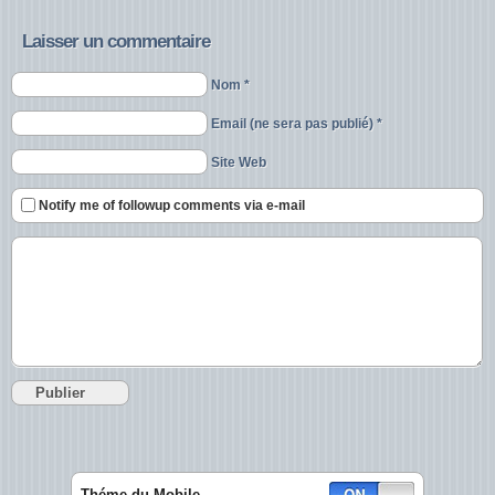
Laisser un commentaire
Nom *
Email (ne sera pas publié) *
Site Web
Notify me of followup comments via e-mail
Théme du Mobile