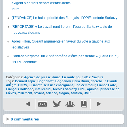
exigent bien trois débats d’entre-deux-
tours
[TENDANCE] Le halal, priorité des Français : l’OPIF conforte Sarkozy
[REPORTAGE] « Le travail rend libre » : l’équipe Sarkozy teste de
nouveaux slogans
Après Fillon, Guéant argumente en faveur du vote à gauche aux
législatives
L’anti-sarkozysme, un « phénomène d’élite parisienne » (Carla Bruni)
: l’OPIF confirme
Catégories:
Agence de presse Variae
,
En route pour 2012
,
Savoirs
Tags:
Bernard Tapie
,
Bogdanoff
,
Bogdanov
,
Carla Bruni
,
chercheur
,
Claude
Allègre
,
CNRS
,
Elisabeth Teissier
,
enseignant
,
Eric Zemmour
,
France Forte
,
François Hollande
,
intellectuel
,
Nicolas Sarkozy
,
OPIF
,
opinion
,
princesse de
Clèves
,
ralliement
,
savant
,
science
,
slogan
,
soutien
,
UMP
8 commentaires