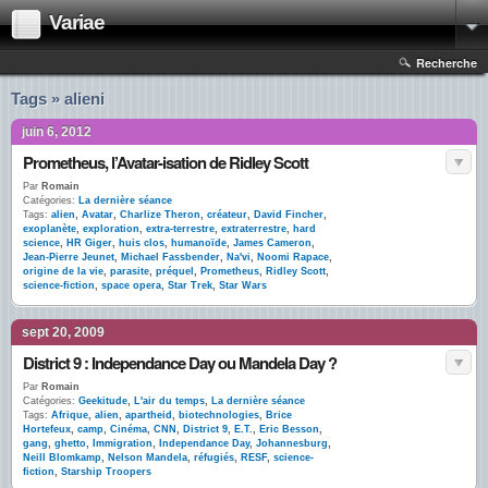
Variae
Recherche
Tags » alieni
juin 6, 2012
Prometheus, l’Avatar-isation de Ridley Scott
Par
Romain
Catégories:
La dernière séance
Tags:
alien
,
Avatar
,
Charlize Theron
,
créateur
,
David Fincher
,
exoplanète
,
exploration
,
extra-terrestre
,
extraterrestre
,
hard
science
,
HR Giger
,
huis clos
,
humanoïde
,
James Cameron
,
Jean-Pierre Jeunet
,
Michael Fassbender
,
Na'vi
,
Noomi Rapace
,
origine de la vie
,
parasite
,
préquel
,
Prometheus
,
Ridley Scott
,
science-fiction
,
space opera
,
Star Trek
,
Star Wars
sept 20, 2009
District 9 : Independance Day ou Mandela Day ?
Par
Romain
Catégories:
Geekitude
,
L'air du temps
,
La dernière séance
Tags:
Afrique
,
alien
,
apartheid
,
biotechnologies
,
Brice
Hortefeux
,
camp
,
Cinéma
,
CNN
,
District 9
,
E.T.
,
Eric Besson
,
gang
,
ghetto
,
Immigration
,
Independance Day
,
Johannesburg
,
Neill Blomkamp
,
Nelson Mandela
,
réfugiés
,
RESF
,
science-
fiction
,
Starship Troopers