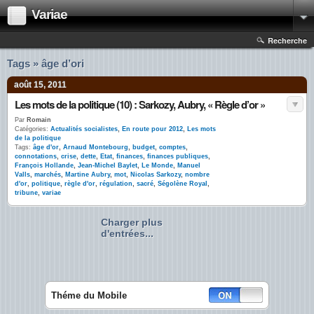
Variae
Recherche
Tags » âge d’ori
août 15, 2011
Les mots de la politique (10) : Sarkozy, Aubry, « Règle d’or »
Par
Romain
Catégories:
Actualités socialistes
,
En route pour 2012
,
Les mots
de la politique
Tags:
âge d'or
,
Arnaud Montebourg
,
budget
,
comptes
,
connotations
,
crise
,
dette
,
Etat
,
finances
,
finances publiques
,
François Hollande
,
Jean-Michel Baylet
,
Le Monde
,
Manuel
Valls
,
marchés
,
Martine Aubry
,
mot
,
Nicolas Sarkozy
,
nombre
d'or
,
politique
,
règle d'or
,
régulation
,
sacré
,
Ségolène Royal
,
tribune
,
variae
Charger plus
d'entrées...
Théme du Mobile