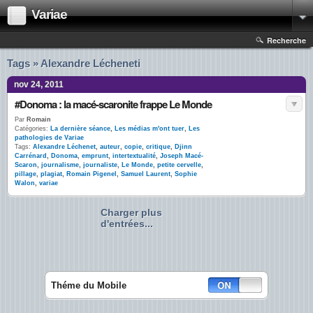
Variae
Recherche
Tags » Alexandre Lécheneti
nov 24, 2011
#Donoma : la macé-scaronite frappe Le Monde
Par
Romain
Catégories:
La dernière séance
,
Les médias m'ont tuer
,
Les
pathologies de Variae
Tags:
Alexandre Léchenet
,
auteur
,
copie
,
critique
,
Djinn
Carrénard
,
Donoma
,
emprunt
,
intertextualité
,
Joseph Macé-
Scaron
,
journalisme
,
journaliste
,
Le Monde
,
petite cervelle
,
pillage
,
plagiat
,
Romain Pigenel
,
Samuel Laurent
,
Sophie
Walon
,
variae
Charger plus
d'entrées...
Théme du Mobile