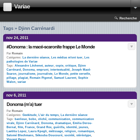
Variae
Recherche
Tags » Djinn Carrénardi
nov 24, 2011
#Donoma : la macé-scaronite frappe Le Monde
Par
Romain
Catégories:
La dernière séance
,
Les médias m'ont tuer
,
Les
pathologies de Variae
Tags:
Alexandre Léchenet
,
auteur
,
copie
,
critique
,
Djinn
Carrénard
,
Donoma
,
emprunt
,
intertextualité
,
Joseph Macé-
Scaron
,
journalisme
,
journaliste
,
Le Monde
,
petite cervelle
,
pillage
,
plagiat
,
Romain Pigenel
,
Samuel Laurent
,
Sophie
Walon
,
variae
nov 6, 2011
Donoma (m’a) tuer
Par
Romain
Catégories:
Geekitude
,
L'air du temps
,
La dernière séance
Tags:
banlieue
,
bobo
,
cliché
,
communication
,
communication
virale
,
Djinn Carrénard
,
Donoma
,
dramatique
,
Emilia Derou-
Bernal
,
film
,
France
,
Grand Rex
,
guérilla
,
identité
,
jeunes
,
Laetitia Lopez
,
Laura Kpegli
,
métissage
,
religion
,
romantique
,
Salomé Blechmans
,
Sékouba Doucouré
,
société
,
stéréotype
,
Vincent Perez