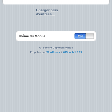
Charger plus
d'entrées...
Théme du Mobile
All content Copyright Variae
Propulsé par
WordPress
+
WPtouch 1.9.39