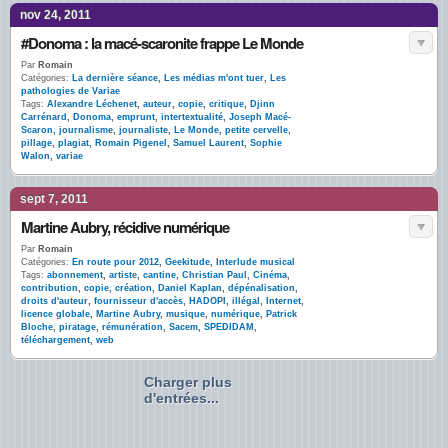
nov 24, 2011
#Donoma : la macé-scaronite frappe Le Monde
Par
Romain
Catégories:
La dernière séance
,
Les médias m'ont tuer
,
Les
pathologies de Variae
Tags:
Alexandre Léchenet
,
auteur
,
copie
,
critique
,
Djinn
Carrénard
,
Donoma
,
emprunt
,
intertextualité
,
Joseph Macé-
Scaron
,
journalisme
,
journaliste
,
Le Monde
,
petite cervelle
,
pillage
,
plagiat
,
Romain Pigenel
,
Samuel Laurent
,
Sophie
Walon
,
variae
sept 7, 2011
Martine Aubry, récidive numérique
Par
Romain
Catégories:
En route pour 2012
,
Geekitude
,
Interlude musical
Tags:
abonnement
,
artiste
,
cantine
,
Christian Paul
,
Cinéma
,
contribution
,
copie
,
création
,
Daniel Kaplan
,
dépénalisation
,
droits d'auteur
,
fournisseur d'accès
,
HADOPI
,
illégal
,
Internet
,
licence globale
,
Martine Aubry
,
musique
,
numérique
,
Patrick
Bloche
,
piratage
,
rémunération
,
Sacem
,
SPEDIDAM
,
téléchargement
,
web
Charger plus
d'entrées...