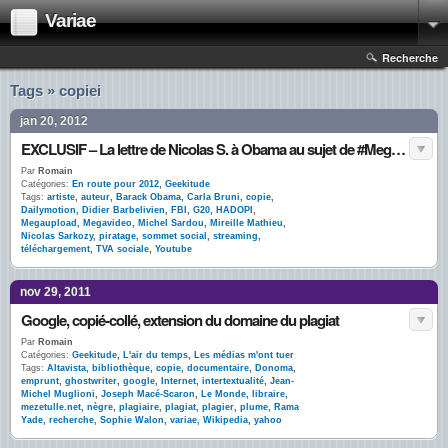
Variae
Recherche
Tags » copiei
jan 20, 2012
EXCLUSIF – La lettre de Nicolas S. à Obama au sujet de #Megaupload
Par
Romain
Catégories:
En route pour 2012
,
Geekitude
Tags:
artiste
,
auteur
,
Barack Obama
,
Carla Bruni
,
copie
,
Dailymotion
,
Didier Barbelivien
,
FBI
,
G20
,
HADOPI
,
Megaupload
,
Megavideo
,
Michel Sardou
,
Mireille Mathieu
,
Nicolas Sarkozy
,
piratage
,
sommet social
,
streaming
,
téléchargement
,
TVA sociale
,
Youtube
nov 29, 2011
Google, copié-collé, extension du domaine du plagiat
Par
Romain
Catégories:
Geekitude
,
L'air du temps
,
Les médias m'ont tuer
Tags:
Altavista
,
bibliothèque
,
copie
,
documentaire
,
Donoma
,
emprunt
,
ghostwriter
,
google
,
Internet
,
intertextualité
,
Jean-
Michel Muglioni
,
Joseph Macé-Scaron
,
Le Monde
,
libraire
,
mezetulle.net
,
nègre
,
plagiaire
,
plagiat
,
plagier
,
plume
,
Rama
Yade
,
recherche
,
Sophie Walon
,
variae
,
Wikipedia
,
yahoo