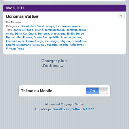
nov 6, 2011
Donoma (m’a) tuer
Par
Romain
Catégories:
Geekitude
,
L'air du temps
,
La dernière séance
Tags:
banlieue
,
bobo
,
cliché
,
communication
,
communication
virale
,
Djinn Carrénard
,
Donoma
,
dramatique
,
Emilia Derou-
Bernal
,
film
,
France
,
Grand Rex
,
guérilla
,
identité
,
jeunes
,
Laetitia Lopez
,
Laura Kpegli
,
métissage
,
religion
,
romantique
,
Salomé Blechmans
,
Sékouba Doucouré
,
société
,
stéréotype
,
Vincent Perez
Charger plus
d'entrées...
Théme du Mobile
All content Copyright Variae
Propulsé par
WordPress
+
WPtouch 1.9.39