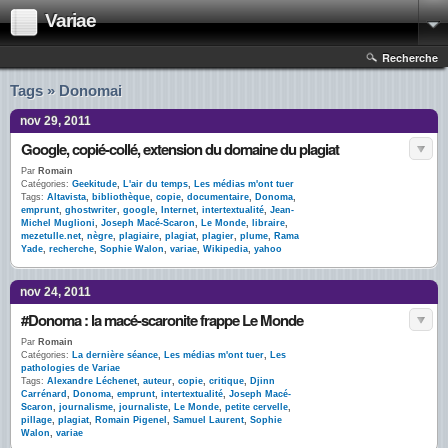
Variae
Recherche
Tags » Donomai
nov 29, 2011
Google, copié-collé, extension du domaine du plagiat
Par
Romain
Catégories:
Geekitude
,
L'air du temps
,
Les médias m'ont tuer
Tags:
Altavista
,
bibliothèque
,
copie
,
documentaire
,
Donoma
,
emprunt
,
ghostwriter
,
google
,
Internet
,
intertextualité
,
Jean-
Michel Muglioni
,
Joseph Macé-Scaron
,
Le Monde
,
libraire
,
mezetulle.net
,
nègre
,
plagiaire
,
plagiat
,
plagier
,
plume
,
Rama
Yade
,
recherche
,
Sophie Walon
,
variae
,
Wikipedia
,
yahoo
nov 24, 2011
#Donoma : la macé-scaronite frappe Le Monde
Par
Romain
Catégories:
La dernière séance
,
Les médias m'ont tuer
,
Les
pathologies de Variae
Tags:
Alexandre Léchenet
,
auteur
,
copie
,
critique
,
Djinn
Carrénard
,
Donoma
,
emprunt
,
intertextualité
,
Joseph Macé-
Scaron
,
journalisme
,
journaliste
,
Le Monde
,
petite cervelle
,
pillage
,
plagiat
,
Romain Pigenel
,
Samuel Laurent
,
Sophie
Walon
,
variae