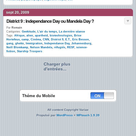
sept 20, 2009
District 9 : Independance Day ou Mandela Day ?
Par
Romain
Catégories:
Geekitude
,
L'air du temps
,
La dernière séance
Tags:
Afrique
,
alien
,
apartheid
,
biotechnologies
,
Brice
Hortefeux
,
camp
,
Cinéma
,
CNN
,
District 9
,
E.T.
,
Eric Besson
,
gang
,
ghetto
,
Immigration
,
Independance Day
,
Johannesburg
,
Neill Blomkamp
,
Nelson Mandela
,
réfugiés
,
RESF
,
science-
fiction
,
Starship Troopers
Charger plus
d'entrées...
Théme du Mobile
All content Copyright Variae
Propulsé par
WordPress
+
WPtouch 1.9.39