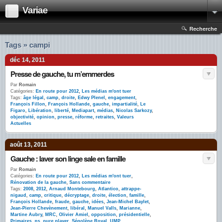
Variae
Recherche
Tags » campi
déc 14, 2011
Presse de gauche, tu m’emmerdes
Par
Romain
Catégories:
En route pour 2012
,
Les médias m'ont tuer
Tags:
âge légal
,
camp
,
droite
,
Edwy Plenel
,
engagement
,
François Fillon
,
François Hollande
,
gauche
,
impartialité
,
Le
Figaro
,
Libération
,
liberté
,
Mediapart
,
médias
,
Nicolas Sarkozy
,
objectivité
,
opinion
,
presse
,
réforme
,
retraites
,
Valeurs
Actuelles
août 13, 2011
Gauche : laver son linge sale en famille
Par
Romain
Catégories:
En route pour 2012
,
Les médias m'ont tuer
,
Rénovation de la gauche
,
Sans commentaire
Tags:
2008
,
2012
,
Arnaud Montebourg
,
Atlantico
,
attrappe-
nigaud
,
camp
,
critique
,
décryptage
,
droite
,
élection
,
famille
,
François Hollande
,
fraude
,
gauche
,
idées
,
Jean-Michel Baylet
,
Jean-Pierre Chevènement
,
libéral
,
Manuel Valls
,
Marianne
,
Martine Aubry
,
MRC
,
Olivier Amiel
,
opposition
,
présidentielle
,
Primaires
,
ps
,
pure player
,
Ségolène Royal
,
UMP