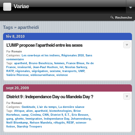
Variae
Recherche
Tags » apartheidi
fév 8, 2010
L’UMP propose l’apartheid entre les sexes
Par
Romain
Catégories:
Les cow-boys et les indiens
,
Régionales 2010
,
Sans
commentaire
Tags:
apartheid
,
Bruno Beschizza
,
femmes
,
France Bleue
,
Ile de
France
,
insécurité
,
Jean-Paul Huchon
,
lol
,
Nicolas Sarkozy
,
RATP
,
régionales
,
ségrégation
,
sexisme
,
transports
,
UMP
,
Valérie Pécresse
,
vidéosurveillance
,
violence
sept 20, 2009
District 9 : Independance Day ou Mandela Day ?
Par
Romain
Catégories:
Geekitude
,
L'air du temps
,
La dernière séance
Tags:
Afrique
,
alien
,
apartheid
,
biotechnologies
,
Brice
Hortefeux
,
camp
,
Cinéma
,
CNN
,
District 9
,
E.T.
,
Eric Besson
,
gang
,
ghetto
,
Immigration
,
Independance Day
,
Johannesburg
,
Neill Blomkamp
,
Nelson Mandela
,
réfugiés
,
RESF
,
science-
fiction
,
Starship Troopers