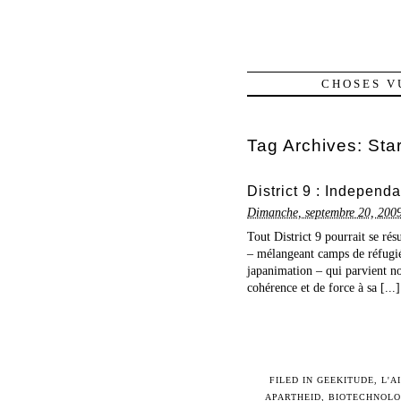
CHOSES V
Tag Archives:
Sta
District 9 : Indepen
Dimanche, septembre 20, 200
Tout District 9 pourrait se ré
– mélangeant camps de réfugié
japanimation – qui parvient no
cohérence et de force à sa [...]
FILED IN
GEEKITUDE
,
L'A
APARTHEID
,
BIOTECHNOLO