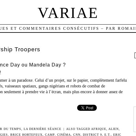
VARIAE
UES ET COMMENTAIRES CONSÉCUTIFS – PAR ROMAI
rship Troopers
dance Day ou Mandela Day ?
9
sumer à un paradoxe. Celui d’un projet, sur le papier, complètement farfelu
s, vaisseaux spatiaux, gangs nigérians et robots de combat de
n seulement à prendre vie à l’écran, mais plus encore à donner assez de
IR DU TEMPS
,
LA DERNIÈRE SÉANCE
|
ALSO TAGGED
AFRIQUE
,
ALIEN
,
GIES
,
BRICE HORTEFEUX
,
CAMP
,
CINÉMA
,
CNN
,
DISTRICT 9
,
E.T.
,
ERIC