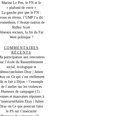
Marine Le Pen, le FN et le
« plafond de verre »
La gauche pire que le FN :
vous en rêviez, l’UMP l’a dit
rometheus, l’Avatar-isation de
Ridley Scott
Réseaux sociaux, la fin du Far
West politique ?
COMMENTAIRES
RÉCENTS
a participation aux rencontres
sur l’école du Rassemblement
social, écologique et
démocrateJulien Dray | Julien
ray
on
Ce qui s’est réellement
dit et fait à Dijon – l’exemple
de l’atelier sur les violences
Humeurs de campagne (1) :
onnes et mauvaises réponses à
l’insécuritéJulien Dray | Julien
Dray
on
Ce que pourrait faire
le PS sur l’insécurité
Humeurs de campagne (2) –