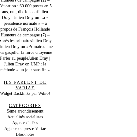
Education : 60 000 postes en 5
ans, oui, dix fois ouiJulien
Dray | Julien Dray
on
La «
présidence normale » – à
propos de François Hollande
Humeurs de campagne (7) –
Après les primairesJulien Dray
 Julien Dray
on
#Primaires : ne
as gaspiller la force citoyenne
Parler au peupleJulien Dray |
Julien Dray
on
UMP : la
méthode « un jour sans fin »
ILS PARLENT DE
VARIAE
Widget Backlinks par Wikio!
CATÉGORIES
5ème arrondissement
Actualités socialistes
Agence d'idées
Agence de presse Variae
Bloc-notes