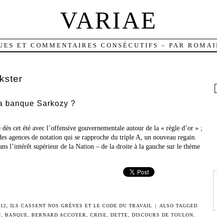
VARIAE
UES ET COMMENTAIRES CONSÉCUTIFS – PAR ROMAI
kster
la banque Sarkozy ?
s cet été avec l’offensive gouvernementale autour de la « règle d’or » ;
 des agences de notation qui se rapproche du triple A, un nouveau regain.
ns l’intérêt supérieur de la Nation – de la droite à la gauche sur le thème
12
,
ILS CASSENT NOS GRÈVES ET LE CODE DU TRAVAIL
|
ALSO TAGGED
N
,
BANQUE
,
BERNARD ACCOYER
,
CRISE
,
DETTE
,
DISCOURS DE TOULON
,