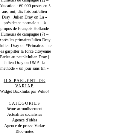
Education : 60 000 postes en 5
ans, oui, dix fois ouiJulien
Dray | Julien Dray
on
La «
présidence normale » – à
propos de François Hollande
Humeurs de campagne (7) –
Après les primairesJulien Dray
 Julien Dray
on
#Primaires : ne
as gaspiller la force citoyenne
Parler au peupleJulien Dray |
Julien Dray
on
UMP : la
méthode « un jour sans fin »
ILS PARLENT DE
VARIAE
Widget Backlinks par Wikio!
CATÉGORIES
5ème arrondissement
Actualités socialistes
Agence d'idées
Agence de presse Variae
Bloc-notes