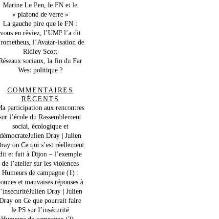
Marine Le Pen, le FN et le
« plafond de verre »
La gauche pire que le FN :
vous en rêviez, l’UMP l’a dit
rometheus, l’Avatar-isation de
Ridley Scott
Réseaux sociaux, la fin du Far
West politique ?
COMMENTAIRES
RÉCENTS
a participation aux rencontres
sur l’école du Rassemblement
social, écologique et
démocrateJulien Dray | Julien
ray
on
Ce qui s’est réellement
dit et fait à Dijon – l’exemple
de l’atelier sur les violences
Humeurs de campagne (1) :
onnes et mauvaises réponses à
l’insécuritéJulien Dray | Julien
Dray
on
Ce que pourrait faire
le PS sur l’insécurité
Humeurs de campagne (2) –