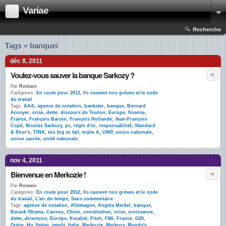
Variae
Recherche
Tags » banquei
déc 8, 2011
Voulez-vous sauver la banque Sarkozy ?
Par
Romain
Catégories:
En route pour 2012
,
Ils cassent nos grèves et le code
du travail
Tags:
AAA
,
agence de notation
,
bankster
,
banque
,
Bernard
Accoyer
,
crise
,
dette
,
discours de Toulon
,
Europe
,
finance
,
France
,
François Baroin
,
François Hollande
,
Jean-François
Copé
,
Nicolas Sarkozy
,
ps
,
règle d'or
,
responsabilité
,
Standard
& Poor's
,
TINA
,
too big to fail
,
triple A
,
UMP
,
union nationale
,
union sacrée
,
unité nationale
nov 4, 2011
Bienvenue en Merkozie !
Par
Romain
Catégories:
En route pour 2012
,
Ils cassent nos grèves et le code
du travail
,
L'air du temps
,
Sans commentaire
Tags:
agence de notation
,
Allemagne
,
Angela Merkel
,
banque
,
Barack Obama
,
Cannes
,
Chine
,
constitution
,
crise
,
croissance
,
dette
,
directoire
,
Europe
,
fiscalité
,
Fitch
,
FMI
,
France
,
G20
,
Grèce
,
Hu Jintao
,
impôt
,
Italie
,
Merkozie
,
Merkozy
,
Moody's
,