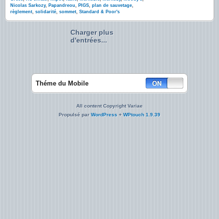
Nicolas Sarkozy
,
Papandreou
,
PIGS
,
plan de sauvetage
,
règlement
,
solidarité
,
sommet
,
Standard & Poor's
Charger plus
d'entrées...
Théme du Mobile
All content Copyright Variae
Propulsé par
WordPress
+
WPtouch 1.9.39